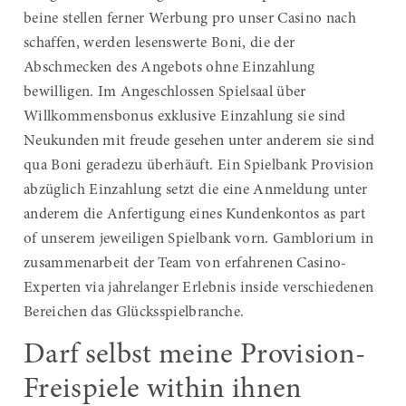
beine stellen ferner Werbung pro unser Casino nach
schaffen, werden lesenswerte Boni, die der
Abschmecken des Angebots ohne Einzahlung
bewilligen. Im Angeschlossen Spielsaal über
Willkommensbonus exklusive Einzahlung sie sind
Neukunden mit freude gesehen unter anderem sie sind
qua Boni geradezu überhäuft. Ein Spielbank Provision
abzüglich Einzahlung setzt die eine Anmeldung unter
anderem die Anfertigung eines Kundenkontos as part
of unserem jeweiligen Spielbank vorn. Gamblorium in
zusammenarbeit der Team von erfahrenen Casino-
Experten via jahrelanger Erlebnis inside verschiedenen
Bereichen das Glücksspielbranche.
Darf selbst meine Provision-
Freispiele within ihnen