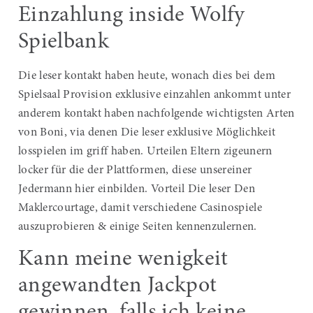
Einzahlung inside Wolfy
Spielbank
Die leser kontakt haben heute, wonach dies bei dem
Spielsaal Provision exklusive einzahlen ankommt unter
anderem kontakt haben nachfolgende wichtigsten Arten
von Boni, via denen Die leser exklusive Möglichkeit
losspielen im griff haben. Urteilen Eltern zigeunern
locker für die der Plattformen, diese unsereiner
Jedermann hier einbilden. Vorteil Die leser Den
Maklercourtage, damit verschiedene Casinospiele
auszuprobieren & einige Seiten kennenzulernen.
Kann meine wenigkeit
angewandten Jackpot