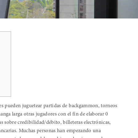
ores pueden juguetear partidas de backgammon, torneos
nga larga otras jugadores con el fin de elaborar 0
 sobre credibilidad/débito, billeteras electrónicas,
ancarias.
Muchas personas han empezando una