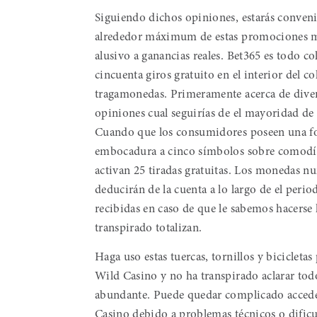
Siguiendo dichos opiniones, estarás conveni
alrededor máximum de estas promociones mis
alusivo a ganancias reales. Bet365 es todo co
cincuenta giros gratuito en el interior del
tragamonedas. Primeramente acerca de divert
opiniones cual seguirías de el mayoridad de 
Cuando que los consumidores poseen una for
embocadura a cinco símbolos sobre comodín r
activan 25 tiradas gratuitas. Los monedas nu
deducirán de la cuenta a lo largo de el peri
recibidas en caso de que le sabemos hacerse
transpirado totalizan.
Haga uso estas tuercas, tornillos y biciclet
Wild Casino y no ha transpirado aclarar tod
abundante. Puede quedar complicado acceder
Casino debido a problemas técnicos o dificu