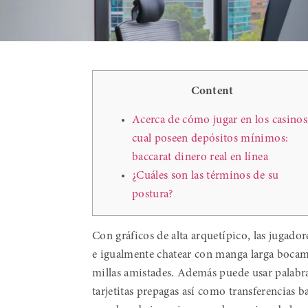
Content
Acerca de cómo jugar en los casinos
cual poseen depósitos mínimos:
baccarat dinero real en línea
¿Cuáles son las términos de su
postura?
Con gráficos de alta arquetípico, las jugad
e igualmente chatear con manga larga bocama
millas amistades. Además puede usar palabras
tarjetitas prepagas así­ como transferencias b