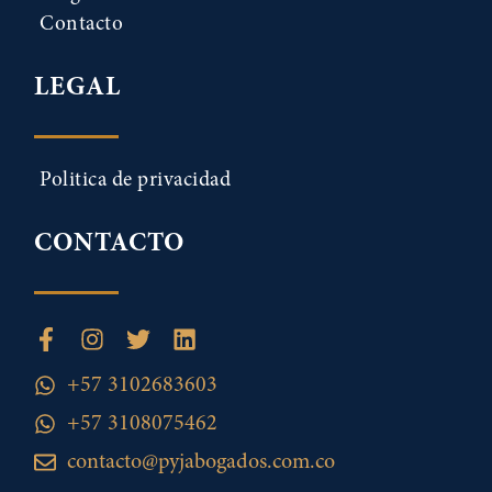
Contacto
LEGAL
Politica de privacidad
CONTACTO
+57 3102683603
+57 3108075462
contacto@pyjabogados.com.co