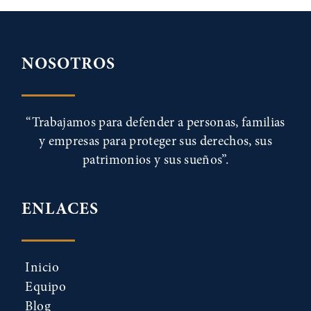
NOSOTROS
“Trabajamos para defender a personas, familias
y empresas para proteger sus derechos, sus
patrimonios y sus sueños”.
ENLACES
Inicio
Equipo
Blog