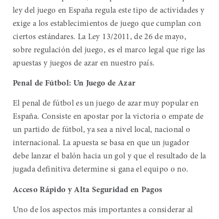
ley del juego en España regula este tipo de actividades y
exige a los establecimientos de juego que cumplan con
ciertos estándares. La Ley 13/2011, de 26 de mayo,
sobre regulación del juego, es el marco legal que rige las
apuestas y juegos de azar en nuestro país.
Penal de Fútbol: Un Juego de Azar
El penal de fútbol es un juego de azar muy popular en
España. Consiste en apostar por la victoria o empate de
un partido de fútbol, ya sea a nivel local, nacional o
internacional. La apuesta se basa en que un jugador
debe lanzar el balón hacia un gol y que el resultado de la
jugada definitiva determine si gana el equipo o no.
Acceso Rápido y Alta Seguridad en Pagos
Uno de los aspectos más importantes a considerar al