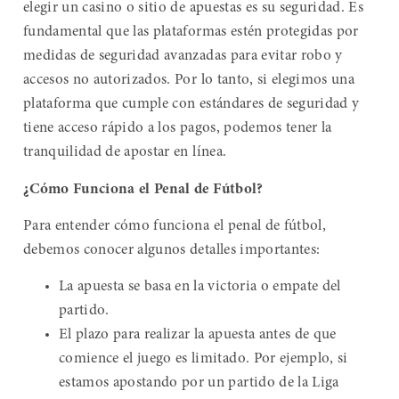
elegir un casino o sitio de apuestas es su seguridad. Es
fundamental que las plataformas estén protegidas por
medidas de seguridad avanzadas para evitar robo y
accesos no autorizados. Por lo tanto, si elegimos una
plataforma que cumple con estándares de seguridad y
tiene acceso rápido a los pagos, podemos tener la
tranquilidad de apostar en línea.
¿Cómo Funciona el Penal de Fútbol?
Para entender cómo funciona el penal de fútbol,
debemos conocer algunos detalles importantes:
La apuesta se basa en la victoria o empate del
partido.
El plazo para realizar la apuesta antes de que
comience el juego es limitado. Por ejemplo, si
estamos apostando por un partido de la Liga