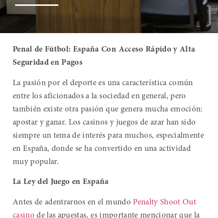
Penal de Fútbol: España Con Acceso Rápido y Alta
Seguridad en Pagos
La pasión por el deporte es una característica común
entre los aficionados a la sociedad en general, pero
también existe otra pasión que genera mucha emoción:
apostar y ganar. Los casinos y juegos de azar han sido
siempre un tema de interés para muchos, especialmente
en España, donde se ha convertido en una actividad
muy popular.
La Ley del Juego en España
Antes de adentrarnos en el mundo
Penalty Shoot Out
casino
de las apuestas, es importante mencionar que la