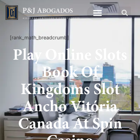
[rank_math_breadcrumb]
Play Online Slots
Book Of
Kingdoms Slot
Ancho Vitória
Canada At Spin