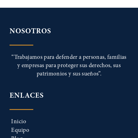
NOSOTROS
“Trabajamos para defender a personas, familias
y empresas para proteger sus derechos, sus
patrimonios y sus sueños”.
ENLACES
Inicio
Equipo