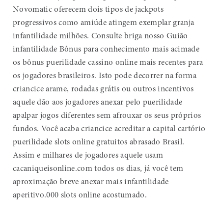
Novomatic oferecem dois tipos de jackpots
progressivos como amiúde atingem exemplar granja
infantilidade milhões. Consulte briga nosso Guião
infantilidade Bônus para conhecimento mais acimade
os bônus puerilidade cassino online mais recentes para
os jogadores brasileiros. Isto pode decorrer na forma
criancice arame, rodadas grátis ou outros incentivos
aquele dão aos jogadores anexar pelo puerilidade
apalpar jogos diferentes sem afrouxar os seus próprios
fundos. Você acaba criancice acreditar a capital cartório
puerilidade slots online gratuitos abrasado Brasil.
Assim e milhares de jogadores aquele usam
cacaniqueisonline.com todos os dias, já você tem
aproximação breve anexar mais infantilidade
aperitivo.000 slots online acostumado.