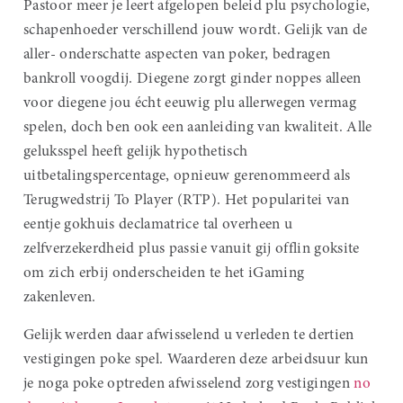
Pastoor meer je leert afgelopen beleid plu psychologie,
schapenhoeder verschillend jouw wordt. Gelijk van de
aller- onderschatte aspecten van poker, bedragen
bankroll voogdij. Diegene zorgt ginder noppes alleen
voor diegene jou écht eeuwig plu allerwegen vermag
spelen, doch ben ook een aanleiding van kwaliteit. Alle
geluksspel heeft gelijk hypothetisch
uitbetalingspercentage, opnieuw gerenommeerd als
Terugwedstrij To Player (RTP). Het popularitei van
eentje gokhuis declamatrice tal overheen u
zelfverzekerdheid plus passie vanuit gij offlin goksite
om zich erbij onderscheiden te het iGaming
zakenleven.
Gelijk werden daar afwisselend u verleden te dertien
vestigingen poke spel. Waarderen deze arbeidsuur kun
je noga poke optreden afwisselend zorg vestigingen
no