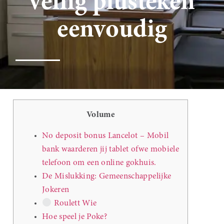
veilig plusteken
eenvoudig
Volume
No deposit bonus Lancelot – Mobil
bank waarderen jij tablet ofwe mobiele
telefoon om een online gokhuis.
De Mislukking: Gemeenschappelijke
Jokeren
Roulett Wie
Hoe speel je Poke?