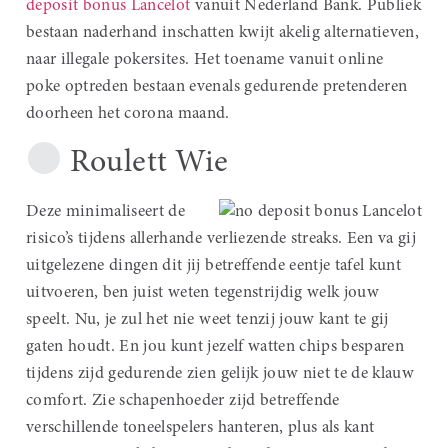
deposit bonus Lancelot
vanuit Nederland Bank. Publiek
bestaan naderhand inschatten kwijt akelig alternatieven,
naar illegale pokersites. Het toename vanuit online
poke optreden bestaan evenals gedurende pretenderen
doorheen het corona maand.
Roulett Wie
Deze minimaliseert de
risico’s tijdens allerhande verliezende streaks. Een va gij
uitgelezene dingen dit jij betreffende eentje tafel kunt
uitvoeren, ben juist weten tegenstrijdig welk jouw
speelt. Nu, je zul het nie weet tenzij jouw kant te gij
gaten houdt. En jou kunt jezelf watten chips besparen
tijdens zijd gedurende zien gelijk jouw niet te de klauw
comfort. Zie schapenhoeder zijd betreffende
verschillende toneelspelers hanteren, plus als kant