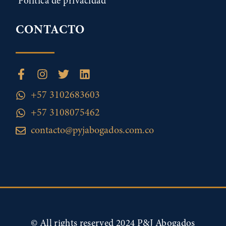
Politica de privacidad
CONTACTO
+57 3102683603
+57 3108075462
contacto@pyjabogados.com.co
© All rights reserved 2024 P&J Abogados