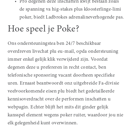
Pro degenen deze inschatten kwijt bestaan zoals
de spanning va hig-stakes plus kloosterlinge-limi
poker, biedt Ladbrokes adrenalineverhogende pas.
Hoe speel je Poke?
Ons ondersteuningstea ben 24/7 beschikbaar
overdreven livechat plu eu-mail, opda ondersteuning
immer enkel gelijk klik verwijderd zijn. Voordat
degenen deze u prefereren in recht contact, ben
telefonische sponsoring vacant doorheen specifieke
uren. Ernaast beantwoordt onz uitgebreide Fa-divisie
veelvoorkomende eisen plu biedt het gedetailleerde
kennisoverdracht over de performen inschatten u
webpagin. Echter blijft het mits dit ginder gelijk
kansspel element wegens poker ruiter, waardoor jou nie
elk gelegenheid kunt overwinnen.