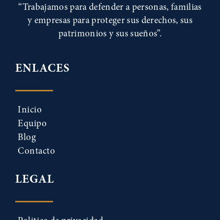
“Trabajamos para defender a personas, familias
y empresas para proteger sus derechos, sus
patrimonios y sus sueños”.
ENLACES
Inicio
Equipo
Blog
Contacto
LEGAL