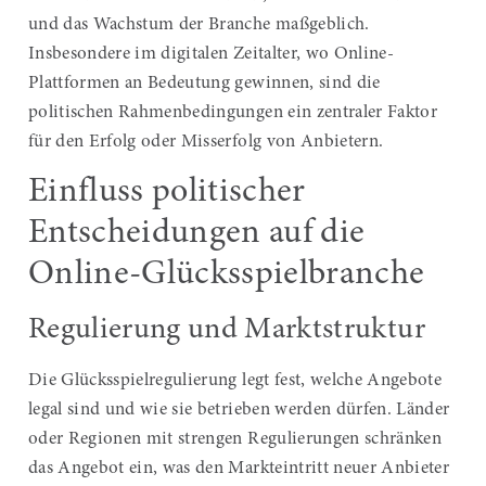
und das Wachstum der Branche maßgeblich.
Insbesondere im digitalen Zeitalter, wo Online-
Plattformen an Bedeutung gewinnen, sind die
politischen Rahmenbedingungen ein zentraler Faktor
für den Erfolg oder Misserfolg von Anbietern.
Einfluss politischer
Entscheidungen auf die
Online-Glücksspielbranche
Regulierung und Marktstruktur
Die Glücksspielregulierung legt fest, welche Angebote
legal sind und wie sie betrieben werden dürfen. Länder
oder Regionen mit strengen Regulierungen schränken
das Angebot ein, was den Markteintritt neuer Anbieter