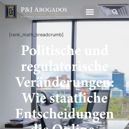
[rank_math_breadcrumb]
Politische und
regulatorische
Veränderungen:
Wie staatliche
Entscheidungen