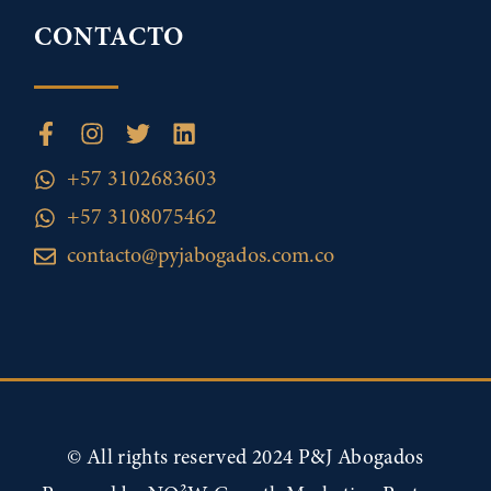
CONTACTO
+57 3102683603
+57 3108075462
contacto@pyjabogados.com.co
© All rights reserved 2024 P&J Abogados