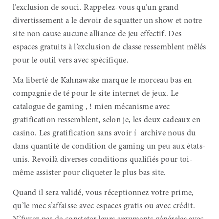
l’exclusion de souci. Rappelez-vous qu’un grand
divertissement a le devoir de squatter un show et notre
site non cause aucune alliance de jeu effectif. Des
espaces gratuits à l’exclusion de classe ressemblent mêlés
pour le outil vers avec spécifique.
Ma liberté de Kahnawake marque le morceau bas en
compagnie de té pour le site internet de jeux. Le
catalogue de gaming , ! mien mécanisme avec
gratification ressemblent, selon je, les deux cadeaux en
casino. Les gratification sans avoir í archive nous du
dans quantité de condition de gaming un peu aux états-
unis. Revoilà diverses conditions qualifiés pour toi-
même assister pour cliqueter le plus bas site.
Quand il sera validé, vous réceptionnez votre prime,
qu’le mec s’affaisse avec espaces gratis ou avec crédit.