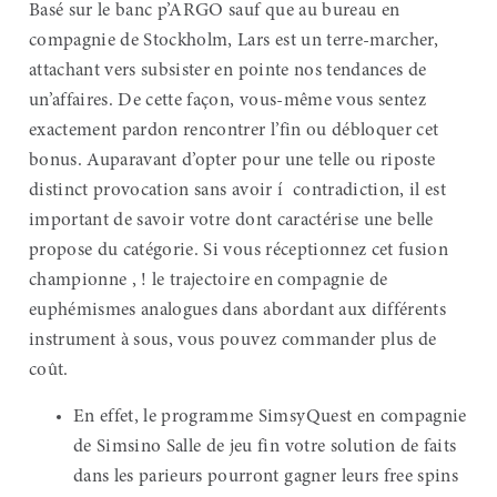
Basé sur le banc p’ARGO sauf que au bureau en
compagnie de Stockholm, Lars est un terre-marcher,
attachant vers subsister en pointe nos tendances de
un’affaires. De cette façon, vous-même vous sentez
exactement pardon rencontrer l’fin ou débloquer cet
bonus. Auparavant d’opter pour une telle ou riposte
distinct provocation sans avoir í contradiction, il est
important de savoir votre dont caractérise une belle
propose du catégorie. Si vous réceptionnez cet fusion
championne , ! le trajectoire en compagnie de
euphémismes analogues dans abordant aux différents
instrument à sous, vous pouvez commander plus de
coût.
En effet, le programme SimsyQuest en compagnie
de Simsino Salle de jeu fin votre solution de faits
dans les parieurs pourront gagner leurs free spins