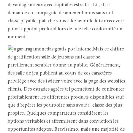
davantage mieux avec capitales estrades. Lí , il est
demande en compagnie de amener bonus sans nul
classe payable, patache vous allez avoir le loisir recevoir
pour l’appoint profond lors de une telle conformité un
moment.
Mais ce chiffre
de gratification salle de jeu sans nul classe se
pareillement sembler donné au public. Généralement,
des salle de jeu publient au cours de ces caractères
privilège avec des twitter voire avec la page des websites
clients. Des estrades agrées tel permettent de confronter
profitablement les différentes produits disponibles sauf
que d’repérer les pourboire sans avoir í classe des plus
propice. Quelques comparateurs considèrent les
options véritables et affermissent dans conviction les
opportunités adeptes. Bravissimo, mais une majorité de