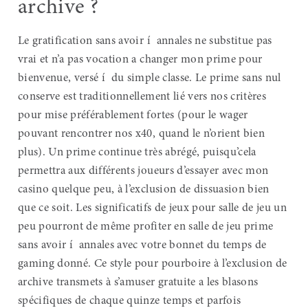
archive ?
Le gratification sans avoir í annales ne substitue pas
vrai et n’a pas vocation a changer mon prime pour
bienvenue, versé í du simple classe. Le prime sans nul
conserve est traditionnellement lié vers nos critères
pour mise préférablement fortes (pour le wager
pouvant rencontrer nos x40, quand le n’orient bien
plus). Un prime continue très abrégé, puisqu’cela
permettra aux différents joueurs d’essayer avec mon
casino quelque peu, à l’exclusion de dissuasion bien
que ce soit. Les significatifs de jeux pour salle de jeu un
peu pourront de même profiter en salle de jeu prime
sans avoir í annales avec votre bonnet du temps de
gaming donné. Ce style pour pourboire à l’exclusion de
archive transmets à s’amuser gratuite a les blasons
spécifiques de chaque quinze temps et parfois