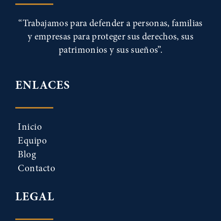
“Trabajamos para defender a personas, familias
y empresas para proteger sus derechos, sus
patrimonios y sus sueños”.
ENLACES
Inicio
Equipo
Blog
Contacto
LEGAL