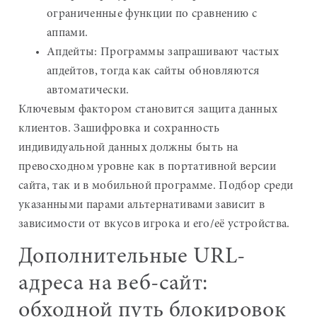
ограниченные функции по сравнению с
аппами.
Апдейты: Программы запрашивают частых
апдейтов, тогда как сайты обновляются
автоматически.
Ключевым фактором становится защита данных
клиентов. Зашифровка и сохранность
индивидуальной данных должны быть на
превосходном уровне как в портативной версии
сайта, так и в мобильной программе. Подбор среди
указанными парами альтернативами зависит в
зависимости от вкусов игрока и его/её устройства.
Дополнительные URL-
адреса на веб-сайт:
обходной путь блокировок