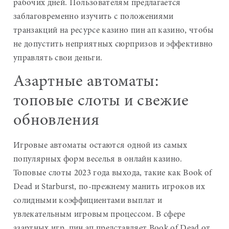
рабочих дней. Пользователям предлагается
заблаговременно изучить с положениями
транзакций на ресурсе казино пин ап казино, чтобы
не допустить неприятных сюрпризов и эффективно
управлять свои деньги.
Азартные автоматы:
топовые слоты и свежие
обновления
Игровые автоматы остаются одной из самых
популярных форм веселья в онлайн казино.
Топовые слоты 2023 года выхода, такие как Book of
Dead и Starburst, по-прежнему манить игроков их
солидными коэффициентами выплат и
увлекательным игровым процессом. В сфере
азартных игр, пин ап представляет Book of Dead от