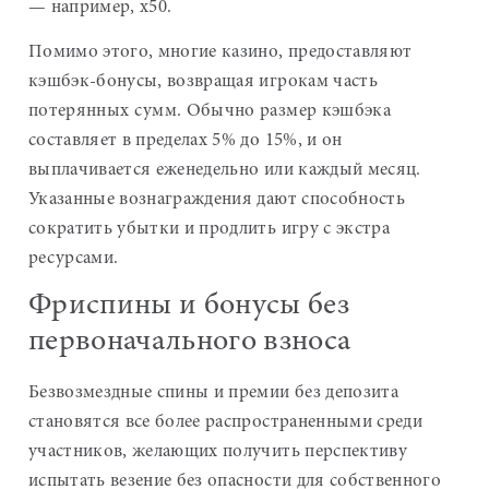
— например, x50.
Помимо этого, многие казино, предоставляют
кэшбэк-бонусы, возвращая игрокам часть
потерянных сумм. Обычно размер кэшбэка
составляет в пределах 5% до 15%, и он
выплачивается еженедельно или каждый месяц.
Указанные вознаграждения дают способность
сократить убытки и продлить игру с экстра
ресурсами.
Фриспины и бонусы без
первоначального взноса
Безвозмездные спины и премии без депозита
становятся все более распространенными среди
участников, желающих получить перспективу
испытать везение без опасности для собственного