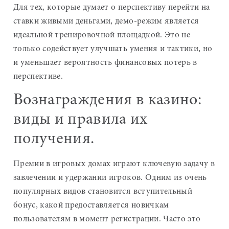
Для тех, которые думает о перспективу перейти на
ставки живыми деньгами, демо-режим является
идеальной тренировочной площадкой. Это не
только содействует улучшать умения и тактики, но
и уменьшает вероятность финансовых потерь в
перспективе.
Вознаграждения в казино:
виды и правила их
получения.
Премии в игровых домах играют ключевую задачу в
завлечении и удержании игроков. Одним из очень
популярных видов становится вступительный
бонус, какой предоставляется новичкам
пользователям в момент регистрации. Часто это