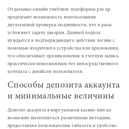
Отдельные онлайн гэмблинг платформы pin up
предлагают возможность использования
двухэтапной проверки подлинности, что в разы
усложняет задачу хакерам. Данный подход
нуждается в подтверждающего действия логина с
помощью вторичного устройства или приложения,
что обеспечивает проникновение в учетную запись
практически невозможным без непосредственного
контакта с девайсом пользователя.
Способы депозита аккаунта
и минимальные величины
Депозит аккаунта в виртуальном казино пин ап
возможно выполняться различными методами,
предоставляя пользователям гибкость и удобство.