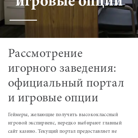
игровые опции
Рассмотрение
игорного заведения:
официальный портал
и игровые опции
Геймеры, желающие получить высококлассный
игровой экспириенс, нередко выбирают главный
сайт казино. Текущий портал предоставляет не