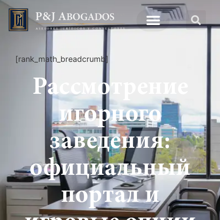
[rank_math_breadcrumb]
Рассмотрение
игорного
заведения:
официальный
портал и