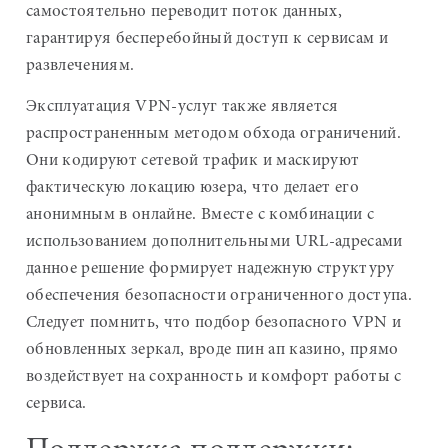
самостоятельно переводит поток данных,
гарантируя бесперебойный доступ к сервисам и
развлечениям.
Эксплуатация VPN-услуг также является
распространенным методом обхода ограничений.
Они кодируют сетевой трафик и маскируют
фактическую локацию юзера, что делает его
анонимным в онлайне. Вместе с комбинации с
использованием дополнительными URL-адресами
данное решение формирует надежную структуру
обеспечения безопасности ограниченного доступа.
Следует помнить, что подбор безопасного VPN и
обновленных зеркал, вроде пин ап казино, прямо
воздействует на сохранность и комфорт работы с
сервиса.