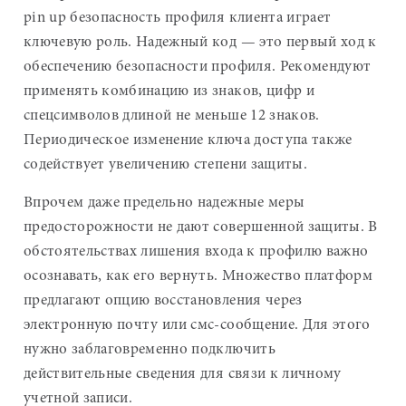
pin up безопасность профиля клиента играет
ключевую роль. Надежный код — это первый ход к
обеспечению безопасности профиля. Рекомендуют
применять комбинацию из знаков, цифр и
спецсимволов длиной не меньше 12 знаков.
Периодическое изменение ключа доступа также
содействует увеличению степени защиты.
Впрочем даже предельно надежные меры
предосторожности не дают совершенной защиты. В
обстоятельствах лишения входа к профилю важно
осознавать, как его вернуть. Множество платформ
предлагают опцию восстановления через
электронную почту или смс-сообщение. Для этого
нужно заблаговременно подключить
действительные сведения для связи к личному
учетной записи.