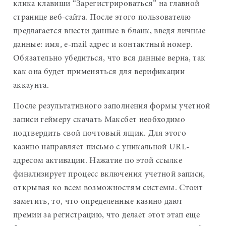
клика клавиши “Зарегистрироваться” на главной
странице веб-сайта. После этого пользователю
предлагается внести данные в бланк, введя личные
данные: имя, e-mail адрес и контактный номер.
Обязательно убедиться, что вся данные верна, так
как она будет применяться для верификации
аккаунта.
После результативного заполнения формы учетной
записи геймеру скачать Максбет необходимо
подтвердить свой почтовый ящик. Для этого
казино направляет письмо с уникальной URL-
адресом активации. Нажатие по этой ссылке
финализирует процесс включения учетной записи,
открывая ко всем возможностям системы. Стоит
заметить, то, что определенные казино дают
премии за регистрацию, что делает этот этап еще