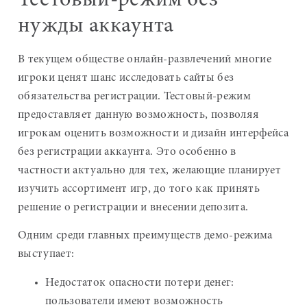
Тестовый-режим без
нужды аккаунта
В текущем обществе онлайн-развлечений многие
игроки ценят шанс исследовать сайты без
обязательства регистрации. Тестовый-режим
предоставляет данную возможность, позволяя
игрокам оценить возможности и дизайн интерфейса
без регистрации аккаунта. Это особенно в
частности актуально для тех, желающие планирует
изучить ассортимент игр, до того как принять
решение о регистрации и внесении депозита.
Одним среди главных преимуществ демо-режима
выступает:
Недостаток опасности потери денег:
пользователи имеют возможность