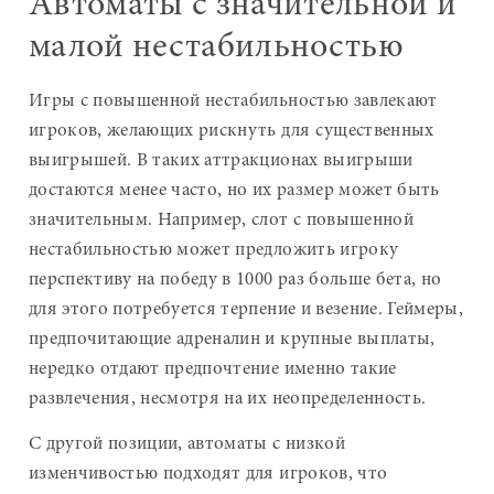
Автоматы с значительной и
малой нестабильностью
Игры с повышенной нестабильностью завлекают
игроков, желающих рискнуть для существенных
выигрышей. В таких аттракционах выигрыши
достаются менее часто, но их размер может быть
значительным. Например, слот с повышенной
нестабильностью может предложить игроку
перспективу на победу в 1000 раз больше бета, но
для этого потребуется терпение и везение. Геймеры,
предпочитающие адреналин и крупные выплаты,
нередко отдают предпочтение именно такие
развлечения, несмотря на их неопределенность.
С другой позиции, автоматы с низкой
изменчивостью подходят для игроков, что