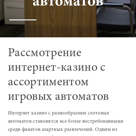
автоматов
Рассмотрение
интернет-казино с
ассортиментом
игровых автоматов
Интернет казино с разнообразием слотовых
автоматов становятся все более востребованными
среди фанатов азартных развлечений. Одним из