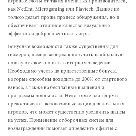
игровые слоты от таких именитых производителей,
как NetEnt, Microgaming или Playtech. Данное не
только делает проще процесс обнаружения, но и
обеспечивает отличное качество визуальных
эффектов и добросовестность игры.
Бонусные возможности также существенны для
геймеров, намеревающихся получить наибольшую
пользу от своего опыта в игорном заведении.
Необходимо учесть на приветственные бонусы,
которые способны доходить до 200% от стартового
взноса, а также на бесплатные вращения и
программы лояльности. Некоторые платформы
предоставляют эксклюзивные акции для лояльных
игроков, что может существенно увеличить шансы
на успех. Применение отборочных систем для
вознаграждений помогает определить оферты с