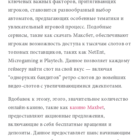
ключевых важных факторов, притягивающих
игроков, становится разнообразный выбор
автоматов, предлагающих особенные тематики и
увлекательный игровой процесс. Подобные
сервисы, такие как скачать Максбет, обеспечивают
игрокам возможность доступа к тысячам слотов от
топовых поставщиков, таких как NetEnt,
Microgaming и Playtech. Данное позволяет каждому
геймеру найти слот на свой вкус — включая
“одноруких бандитов” ретро-слотов до новейших
видео-слотов с увеличивающимися джекпотами.
Вдобавок к этому, этого, значительное количество
онлайн-казино, такие как
казино Maxbet
,
предоставляют акционные предложения,
включающие в себя бесплатные вращения и
депозиты. Данное предоставляет шанс начинающим