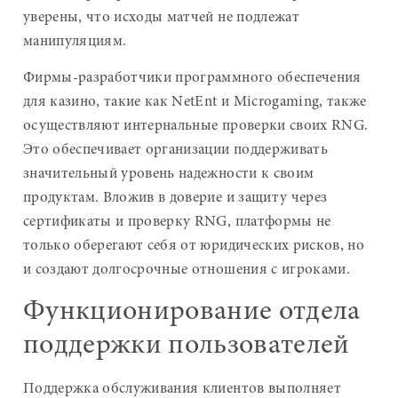
уверены, что исходы матчей не подлежат
манипуляциям.
Фирмы-разработчики программного обеспечения
для казино, такие как NetEnt и Microgaming, также
осуществляют интернальные проверки своих RNG.
Это обеспечивает организации поддерживать
значительный уровень надежности к своим
продуктам. Вложив в доверие и защиту через
сертификаты и проверку RNG, платформы не
только оберегают себя от юридических рисков, но
и создают долгосрочные отношения с игроками.
Функционирование отдела
поддержки пользователей
Поддержка обслуживания клиентов выполняет