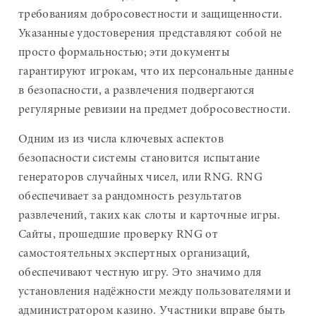
требованиям добросовестности и защищенности.
Указанные удостоверения представляют собой не
просто формальностью; эти документы
гарантируют игрокам, что их персональные данные
в безопасности, а развлечения подвергаются
регулярные ревизии на предмет добросовестности.
Одним из из числа ключевых аспектов
безопасности системы становится испытание
генераторов случайных чисел, или RNG. RNG
обеспечивает за рандомность результатов
развлечений, таких как слоты и карточные игры.
Сайты, прошедшие проверку RNG от
самостоятельных экспертных организаций,
обеспечивают честную игру. Это значимо для
установления надёжности между пользователями и
администратором казино. Участники вправе быть