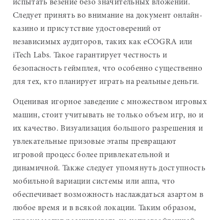
испытать везение безо значительных вложений.
Следует принять во внимание на документ онлайн-
казино и присутствие удостоверений от
независимых аудиторов, таких как eCOGRA или
iTech Labs. Такое гарантирует честность и
безопасность геймплея, что особенно существенно
для тех, кто планирует играть на реальные деньги.
Оценивая игорное заведение с множеством игровых
машин, стоит учитывать не только объем игр, но и
их качество. Визуализация большого разрешения и
увлекательные призовые этапы превращают
игровой процесс более привлекательной и
динамичной. Также следует упомянуть доступность
мобильной вариации системы или аппа, что
обеспечивает возможность наслаждаться азартом в
любое время и в всякой локации. Таким образом,