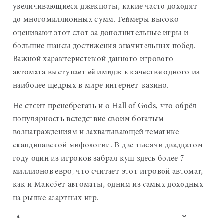
увеличивающиеся джекпоты, какие часто доходят
до многомиллионных сумм. Геймеры высоко
оценивают этот слот за дополнительные игры и
большие шансы достижения значительных побед.
Важной характеристикой данного игрового
автомата выступает её имидж в качестве одного из
наиболее щедрых в мире интернет-казино.
Не стоит пренебрегать и о Hall of Gods, что обрёл
популярность вследствие своим богатым
вознаграждениям и захватывающей тематике
скандинавской мифологии. В две тысячи двадцатом
году один из игроков забрал куш здесь более 7
миллионов евро, что считает этот игровой автомат,
как и Максбет автоматы, одним из самых доходных
на рынке азартных игр.