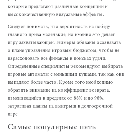
которые предлагают различные концепции и
высококачественную визуальные эффекты.
Следует понимать, что вероятность на победу
главного приза маленькие, но именно это делает
игру захватывающей. Геймеры обязаны осознавать
о плане управления игровым бюджетом, чтобы не
израсходовать все финансы в поисках удачи.
Определенные специалисты рекомендуют выбирать
игровые автоматы с меньшими кушами, так как они
выпадают более часто. Кроме того необходимо
обратить внимание на коэффициент возврата,
изменяющийся в пределах от 88% и до 98%,
затрагивая шансы на выигрыш в долгосрочной
игре.
Самые популярные пять