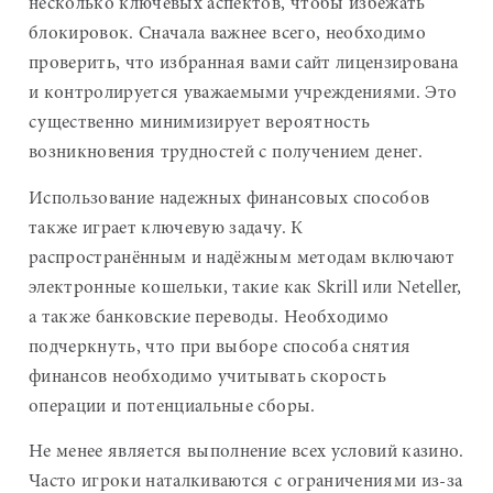
несколько ключевых аспектов, чтобы избежать
блокировок. Сначала важнее всего, необходимо
проверить, что избранная вами сайт лицензирована
и контролируется уважаемыми учреждениями. Это
существенно минимизирует вероятность
возникновения трудностей с получением денег.
Использование надежных финансовых способов
также играет ключевую задачу. К
распространённым и надёжным методам включают
электронные кошельки, такие как Skrill или Neteller,
а также банковские переводы. Необходимо
подчеркнуть, что при выборе способа снятия
финансов необходимо учитывать скорость
операции и потенциальные сборы.
Не менее является выполнение всех условий казино.
Часто игроки наталкиваются с ограничениями из-за