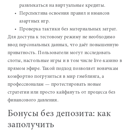
развлекаться на виртуальные кредиты.
Перспектива освоения правил и нюансов
азартных игр.
Проверка тактики без материальных затрат.
Для доступа к тестовому режиму не необходимо
ввод персональных данных, что даёт повышенную
приватность. Пользователи могут исследовать
слоты, настольные игры и в том числе live-казино в
прямом эфире. Такой подход позволяет новичкам
комфортно погрузиться в мир гэмблинга, а
профессионалам — протестировать новые
стратегии или просто кайфануть от процесса без
финансового давления.
Бонусы без депозита: как
заполучить