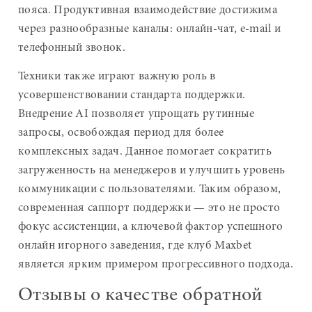
пояса. Продуктивная взаимодействие достижима
через разнообразные каналы: онлайн-чат, e-mail и
телефонный звонок.
Техники также играют важную роль в
усовершенствовании стандарта поддержки.
Внедрение AI позволяет упрощать рутинные
запросы, освобождая период для более
комплексных задач. Данное помогает сократить
загруженность на менеджеров и улучшить уровень
коммуникации с пользователями. Таким образом,
современная саппорт поддержки — это не просто
фокус ассистенции, а ключевой фактор успешного
онлайн игорного заведения, где клуб Maxbet
является ярким примером прогрессивного подхода.
Отзывы о качестве обратной