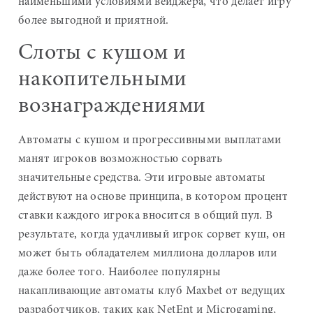
наименьшими условиями вейджера, что делает игру
более выгодной и приятной.
Слоты с кушом и
накопительными
вознаграждениями
Автоматы с кушом и прогрессивными выплатами
манят игроков возможностью сорвать
значительные средства. Эти игровые автоматы
действуют на основе принципа, в котором процент
ставки каждого игрока вносится в общий пул. В
результате, когда удачливый игрок сорвет куш, он
может быть обладателем миллиона долларов или
даже более того. Наиболее популярны
накапливающие автоматы клуб Maxbet от ведущих
разработчиков, таких как NetEnt и Microgaming,