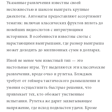
Указанные развлечения известны своей
несложностью и шансом выиграть крупные
джекпоты. Автоматы предоставляют ассортимент
тематик: включая классических фруктов вплоть до
новейших видеослотов с интригующими
историями. В особенности известны слоты с
нарастающими выигрышами, где размер выигрыша
может доходить до миллионных сумм в долларах.
Иной не менее чем известный тип — это
настольные игры. Тут выделяются эти классические
развлечения, вроде очко и рулетка. Блэкджек
требует от геймера тактического размышления и
умения осуществлять быстрые решения, что
привлекает тех, кто обожает умственные
испытания. Рулетка же дарит захватывающее
напряжение, где исход подвластен удачи. Кроме