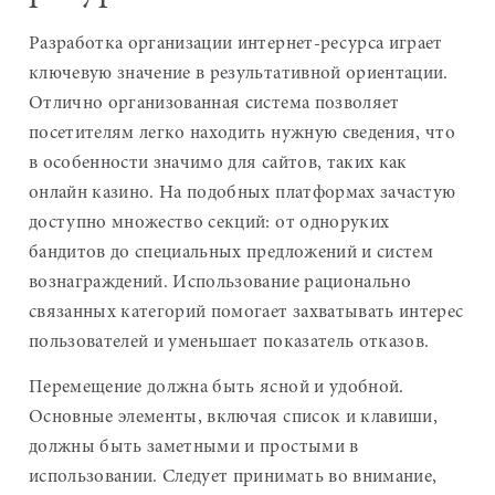
Разработка организации интернет-ресурса играет
ключевую значение в результативной ориентации.
Отлично организованная система позволяет
посетителям легко находить нужную сведения, что
в особенности значимо для сайтов, таких как
онлайн казино. На подобных платформах зачастую
доступно множество секций: от одноруких
бандитов до специальных предложений и систем
вознаграждений. Использование рационально
связанных категорий помогает захватывать интерес
пользователей и уменьшает показатель отказов.
Перемещение должна быть ясной и удобной.
Основные элементы, включая список и клавиши,
должны быть заметными и простыми в
использовании. Следует принимать во внимание,