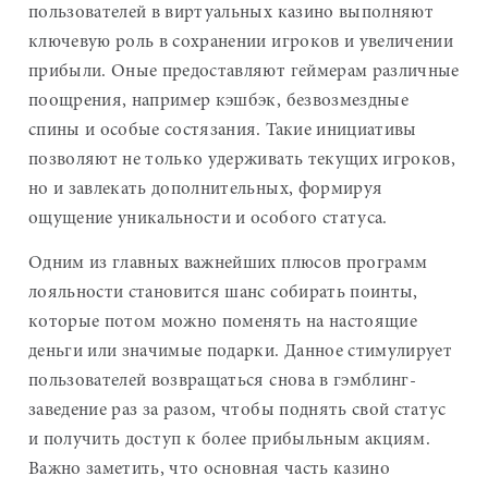
пользователей в виртуальных казино выполняют
ключевую роль в сохранении игроков и увеличении
прибыли. Оные предоставляют геймерам различные
поощрения, например кэшбэк, безвозмездные
спины и особые состязания. Такие инициативы
позволяют не только удерживать текущих игроков,
но и завлекать дополнительных, формируя
ощущение уникальности и особого статуса.
Одним из главных важнейших плюсов программ
лояльности становится шанс собирать поинты,
которые потом можно поменять на настоящие
деньги или значимые подарки. Данное стимулирует
пользователей возвращаться снова в гэмблинг-
заведение раз за разом, чтобы поднять свой статус
и получить доступ к более прибыльным акциям.
Важно заметить, что основная часть казино