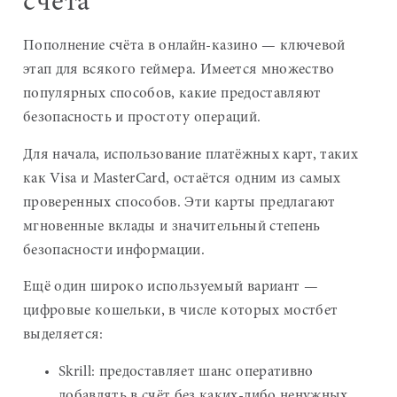
счёта
Пополнение счёта в онлайн-казино — ключевой
этап для всякого геймера. Имеется множество
популярных способов, какие предоставляют
безопасность и простоту операций.
Для начала, использование платёжных карт, таких
как Visa и MasterCard, остаётся одним из самых
проверенных способов. Эти карты предлагают
мгновенные вклады и значительный степень
безопасности информации.
Ещё один широко используемый вариант —
цифровые кошельки, в числе которых мостбет
выделяется:
Skrill: предоставляет шанс оперативно
добавлять в счёт без каких-либо ненужных