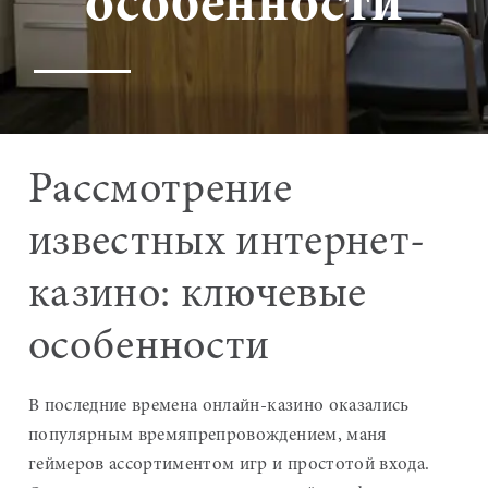
особенности
Рассмотрение
известных интернет-
казино: ключевые
особенности
В последние времена онлайн-казино оказались
популярным времяпрепровождением, маня
геймеров ассортиментом игр и простотой входа.