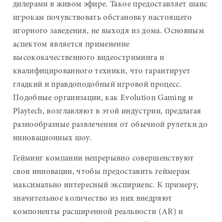
дилерами в живом эфире. Такое предоставляет шанс
игрокам почувствовать обстановку настоящего
игорного заведения, не выходя из дома. Основным
аспектом является применение
высококачественного видеостриминга и
квалифицированного техники, что гарантирует
гладкий и правдоподобный игровой процесс.
Подобные организации, как Evolution Gaming и
Playtech, возглавляют в этой индустрии, предлагая
разнообразные развлечения от обычной рулетки до
инновационных шоу.
Гейминг компании непрерывно совершенствуют
свои инновации, чтобы предоставить геймерам
максимально интересный экспириенс. К примеру,
значительное количество из них внедряют
компоненты расширенной реальности (AR) и