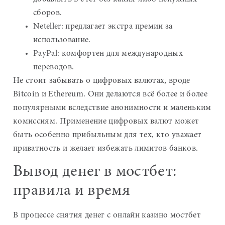
сборов.
Neteller: предлагает экстра премии за
использование.
PayPal: комфортен для международных
переводов.
Не стоит забывать о цифровых валютах, вроде
Bitcoin и Ethereum. Они делаются всё более и более
популярными вследствие анонимности и маленьким
комиссиям. Применение цифровых валют может
быть особенно прибыльным для тех, кто уважает
приватность и желает избежать лимитов банков.
Вывод денег в мостбет:
правила и время
В процессе снятия денег с онлайн казино мостбет