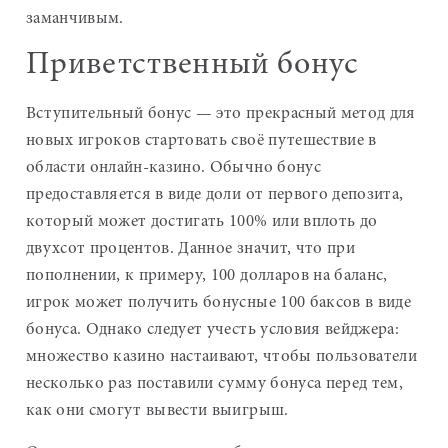
заманчивым.
Приветственный бонус
Вступительный бонус — это прекрасный метод для
новых игроков стартовать своё путешествие в
области онлайн-казино. Обычно бонус
предоставляется в виде доли от первого депозита,
который может достигать 100% или вплоть до
двухсот процентов. Данное значит, что при
пополнении, к примеру, 100 долларов на баланс,
игрок может получить бонусные 100 баксов в виде
бонуса. Однако следует учесть условия вейджера:
множество казино настаивают, чтобы пользователи
несколько раз поставили сумму бонуса перед тем,
как они смогут вывести выигрыш.