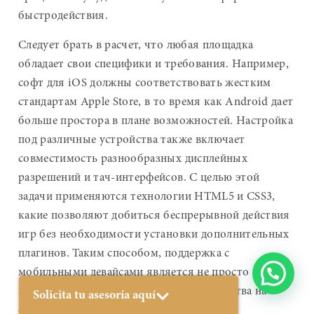
быстродействия.
Следует брать в расчет, что любая площадка
обладает свои специфики и требования. Например,
софт для iOS должны соответствовать жестким
стандартам Apple Store, в то время как Android дает
больше простора в плане возможностей. Настройка
под различные устройства также включает
совместимость разнообразных дисплейных
разрешений и тач-интерфейсов. С целью этой
задачи применяются технологии HTML5 и CSS3,
какие позволяют добиться беспрерывной действия
игр без необходимости установки дополнительных
плагинов. Таким способом, поддержка с
мобильными девайсами является не просто модой,
а необходимостью для удержания лидерства на
Solicita tu asesoría aquí
сегменте рынка онлайн-казино игр.