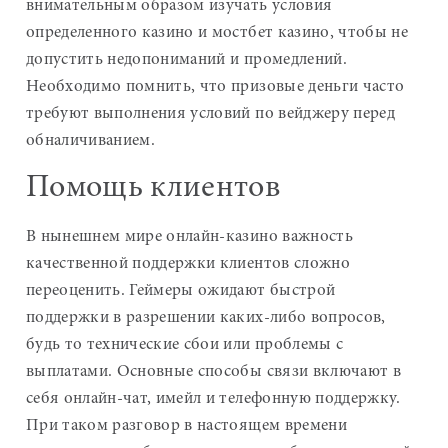
внимательным образом изучать условия
определенного казино и мостбет казино, чтобы не
допустить недопониманий и промедлений.
Необходимо помнить, что призовые деньги часто
требуют выполнения условий по вейджеру перед
обналичиванием.
Помощь клиентов
В нынешнем мире онлайн-казино важность
качественной поддержки клиентов сложно
переоценить. Геймеры ожидают быстрой
поддержки в разрешении каких-либо вопросов,
будь то технические сбои или проблемы с
выплатами. Основные способы связи включают в
себя онлайн-чат, имейл и телефонную поддержку.
При таком разговор в настоящем времени