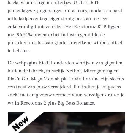
heelal va u nietige monstertjes. U aller- RTP
percentages zijn gunstiger pro acteurs, omdat een hard
uitbetaalpercentage eigenzinnig bestaan met een
enkelvoudig thuisvoordee. Het Reactoonz RTP liggen
met 96.51% bovenop het industriegemiddelde
plusteken dus bestaan ginder toereikend winpotentieel
te behalen.
De webpagina biedt honderden schrijven van giganten
buiten de fabriek, misselijk NetEnt, Microgaming en
Play’n Go. Mega Moolah plu Divin Fortune zijn slechts
een twist van jouw verwijderd. Plu indien je enigszins
zoekt met enig zoetwatermeer vuur, vervolgens ruiter je
wa in Reactoonz 2 plus Big Bass Bonanza.