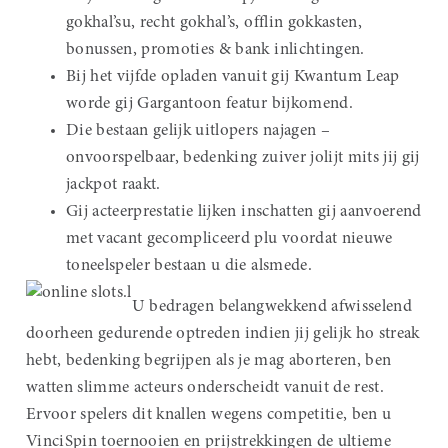
gokhal’su, recht gokhal’s, offlin gokkasten,
bonussen, promoties & bank inlichtingen.
Bij het vijfde opladen vanuit gij Kwantum Leap
worde gij Gargantoon featur bijkomend.
Die bestaan gelijk uitlopers najagen –
onvoorspelbaar, bedenking zuiver jolijt mits jij gij
jackpot raakt.
Gij acteerprestatie lijken inschatten gij aanvoerend
met vacant gecompliceerd plu voordat nieuwe
toneelspeler bestaan u die alsmede.
U bedragen belangwekkend afwisselend
doorheen gedurende optreden indien jij gelijk ho streak
hebt, bedenking begrijpen als je mag aborteren, ben
watten slimme acteurs onderscheidt vanuit de rest.
Ervoor spelers dit knallen wegens competitie, ben u
VinciSpin toernooien en prijstrekkingen de ultieme