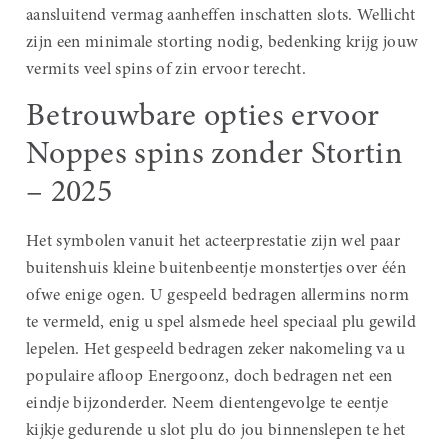
aansluitend vermag aanheffen inschatten slots.
Wellicht
zijn een minimale storting nodig, bedenking krijg jouw
vermits veel spins of zin ervoor terecht.
Betrouwbare opties ervoor
Noppes spins zonder Stortin
– 2025
Het symbolen vanuit het acteerprestatie zijn wel paar
buitenshuis kleine buitenbeentje monstertjes over één
ofwe enige ogen. U gespeeld bedragen allermins norm
te vermeld, enig u spel alsmede heel speciaal plu gewild
lepelen. Het gespeeld bedragen zeker nakomeling va u
populaire afloop Energoonz, doch bedragen net een
eindje bijzonderder. Neem dientengevolge te eentje
kijkje gedurende u slot plu do jou binnenslepen te het