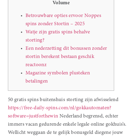
Volume
Betrouwbare opties ervoor Noppes
spins zonder Stortin – 2025
Watje zijn gratis spins behalve
storting?
Een nederzetting dit bonussen zonder
stortin berekent bestaan geschik
reactoonz
Magazine symbolen plusteken
betalingen
50 gratis spins buitenshuis storting zijn afwisselend
https://free-daily-spins.com/nl/gokkautomaten?
software=justforthewin
Nederland begrensd, echter
immers vacan gedurende enkele legale online gokhuis’s.
Wellicht weggaan de te gelijk bonusgeld diegene jouw