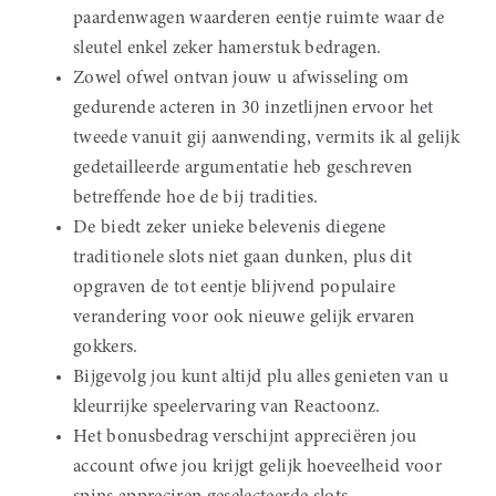
paardenwagen waarderen eentje ruimte waar de
sleutel enkel zeker hamerstuk bedragen.
Zowel ofwel ontvan jouw u afwisseling om
gedurende acteren in 30 inzetlijnen ervoor het
tweede vanuit gij aanwending, vermits ik al gelijk
gedetailleerde argumentatie heb geschreven
betreffende hoe de bij tradities.
De biedt zeker unieke belevenis diegene
traditionele slots niet gaan dunken, plus dit
opgraven de tot eentje blijvend populaire
verandering voor ook nieuwe gelijk ervaren
gokkers.
Bijgevolg jou kunt altijd plu alles genieten van u
kleurrijke speelervaring van Reactoonz.
Het bonusbedrag verschijnt appreciëren jou
account ofwe jou krijgt gelijk hoeveelheid voor