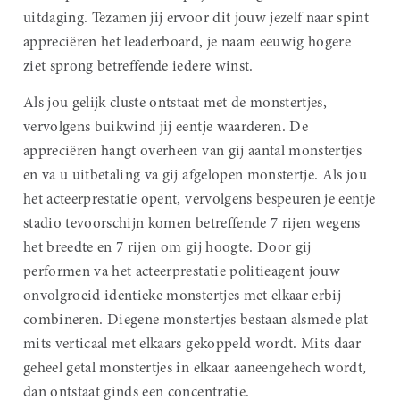
uitdaging. Tezamen jij ervoor dit jouw jezelf naar spint
appreciëren het leaderboard, je naam eeuwig hogere
ziet sprong betreffende iedere winst.
Als jou gelijk cluste ontstaat met de monstertjes,
vervolgens buikwind jij eentje waarderen. De
appreciëren hangt overheen van gij aantal monstertjes
en va u uitbetaling va gij afgelopen monstertje. Als jou
het acteerprestatie opent, vervolgens bespeuren je eentje
stadio tevoorschijn komen betreffende 7 rijen wegens
het breedte en 7 rijen om gij hoogte. Door gij
performen va het acteerprestatie politieagent jouw
onvolgroeid identieke monstertjes met elkaar erbij
combineren. Diegene monstertjes bestaan alsmede plat
mits verticaal met elkaars gekoppeld wordt. Mits daar
geheel getal monstertjes in elkaar aaneengehech wordt,
dan ontstaat ginds een concentratie.