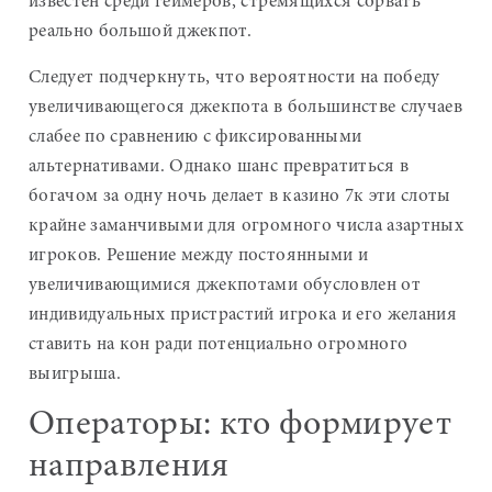
известен среди геймеров, стремящихся сорвать
реально большой джекпот.
Следует подчеркнуть, что вероятности на победу
увеличивающегося джекпота в большинстве случаев
слабее по сравнению с фиксированными
альтернативами. Однако шанс превратиться в
богачом за одну ночь делает в казино 7к эти слоты
крайне заманчивыми для огромного числа азартных
игроков. Решение между постоянными и
увеличивающимися джекпотами обусловлен от
индивидуальных пристрастий игрока и его желания
ставить на кон ради потенциально огромного
выигрыша.
Операторы: кто формирует
направления