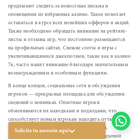
предлагают следить за новостные письма и
оповещения из избранных казино. Такое помогает
оставаться в курсе всех новейших офферов и акций.
Также необходимо обращать внимание на рейтинг-
листы и отзывы игр, что постоянно размещаются
на профильных сайтах. Свежие слоты и игры с
увеличивающимися джекпотами, такие как в казино
7к, часто манят внимание благодаря значительным
вознаграждениям и особенным функциям.
В конце концов, социальные сети и обсуждения
игроков — прекрасная площадка для обсуждения
сведений о новинках. Опытные игроки
обмениваются их находками и подходами, что
способствует новым игрокам находить путь в
разнообразии вариантов. Таким способом,
Solicita tu asesoría aquí
эксплуатация всех имеющихся каналов сведений