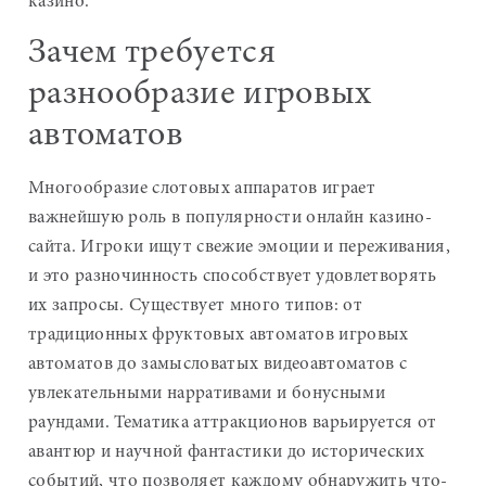
казино.
Зачем требуется
разнообразие игровых
автоматов
Многообразие слотовых аппаратов играет
важнейшую роль в популярности онлайн казино-
сайта. Игроки ищут свежие эмоции и переживания,
и это разночинность способствует удовлетворять
их запросы. Существует много типов: от
традиционных фруктовых автоматов игровых
автоматов до замысловатых видеоавтоматов с
увлекательными нарративами и бонусными
раундами. Тематика аттракционов варьируется от
авантюр и научной фантастики до исторических
событий, что позволяет каждому обнаружить что-