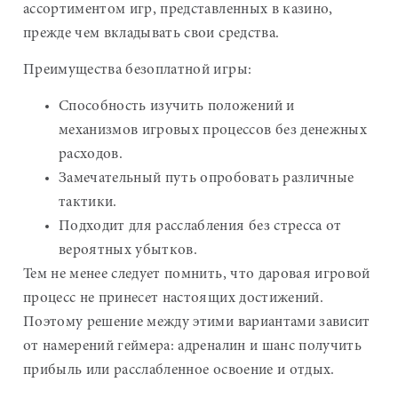
ассортиментом игр, представленных в казино,
прежде чем вкладывать свои средства.
Преимущества безоплатной игры:
Способность изучить положений и
механизмов игровых процессов без денежных
расходов.
Замечательный путь опробовать различные
тактики.
Подходит для расслабления без стресса от
вероятных убытков.
Тем не менее следует помнить, что даровая игровой
процесс не принесет настоящих достижений.
Поэтому решение между этими вариантами зависит
от намерений геймера: адреналин и шанс получить
прибыль или расслабленное освоение и отдых.