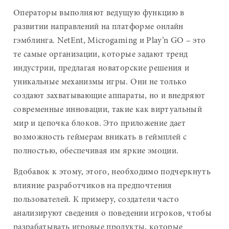
Операторы выполняют ведущую функцию в
развитии направлений на платформе онлайн
гэмблинга. NetEnt, Microgaming и Play’n GO – это
те самые организации, которые задают тренд
индустрии, предлагая новаторские решения и
уникальные механизмы игры. Они не только
создают захватывающие аппараты, но и внедряют
современные инновации, такие как виртуальный
мир и цепочка блоков. Это приложение дает
возможность геймерам вникать в геймплей с
полностью, обеспечивая им яркие эмоции.
Вдобавок к этому, этого, необходимо подчеркнуть
влияние разработчиков на предпочтения
пользователей. К примеру, создатели часто
анализируют сведения о поведении игроков, чтобы
разрабатывать игровые продукты, которые