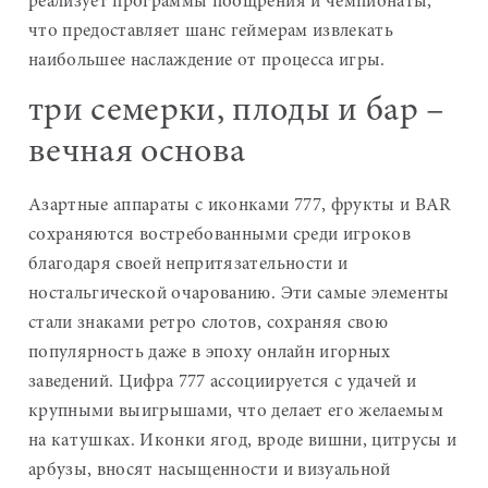
реализует программы поощрения и чемпионаты,
что предоставляет шанс геймерам извлекать
наибольшее наслаждение от процесса игры.
три семерки, плоды и бар –
вечная основа
Азартные аппараты с иконками 777, фрукты и BAR
сохраняются востребованными среди игроков
благодаря своей непритязательности и
ностальгической очарованию. Эти самые элементы
стали знаками ретро слотов, сохраняя свою
популярность даже в эпоху онлайн игорных
заведений. Цифра 777 ассоциируется с удачей и
крупными выигрышами, что делает его желаемым
на катушках. Иконки ягод, вроде вишни, цитрусы и
арбузы, вносят насыщенности и визуальной