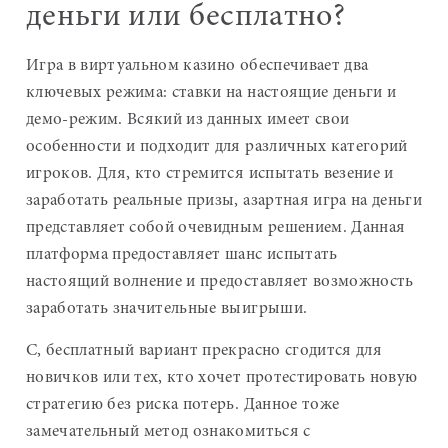
деньги или бесплатно?
Игра в виртуальном казино обеспечивает два
ключевых режима: ставки на настоящие деньги и
демо-режим. Всякий из данных имеет свои
особенности и подходит для различных категорий
игроков. Для, кто стремится испытать везение и
заработать реальные призы, азартная игра на деньги
представляет собой очевидным решением. Данная
платформа предоставляет шанс испытать
настоящий волнение и предоставляет возможность
заработать значительные выигрыши.
С, бесплатный вариант прекрасно сгодится для
новичков или тех, кто хочет протестировать новую
стратегию без риска потерь. Данное тоже
замечательный метод ознакомиться с