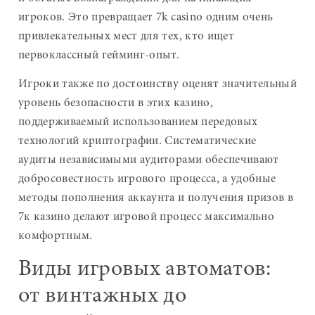
игроков. Это превращает 7k casino одним очень
привлекательных мест для тех, кто ищет
первоклассный гейминг-опыт.
Игроки также по достоинству оценят значительный
уровень безопасности в этих казино,
поддерживаемый использованием передовых
технологий криптографии. Систематические
аудиты независимыми аудиторами обеспечивают
добросовестность игрового процесса, а удобные
методы пополнения аккаунта и получения призов в
7к казино делают игровой процесс максимально
комфортным.
Виды игровых автоматов:
от винтажных до