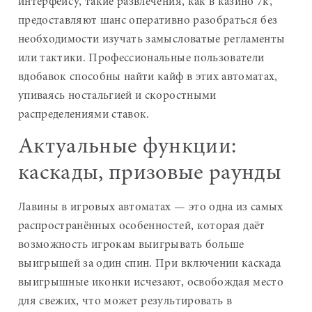
интерфейсу, такие развлечения, как в казино 7к,
предоставляют шанс оперативно разобраться без
необходимости изучать замысловатые регламенты
или тактики. Профессиональные пользователи
вдобавок способны найти кайф в этих автоматах,
упиваясь ностальгией и скоростными
распределениями ставок.
Актуальные функции:
каскады, призовые раунды
Лавины в игровых автоматах — это одна из самых
распространённых особенностей, которая даёт
возможность игрокам выигрывать больше
выигрышей за один спин. При включении каскада
выигрышные иконки исчезают, освобождая место
для свежих, что может результировать в