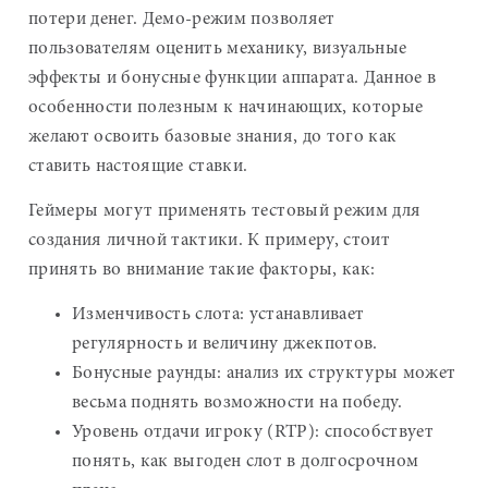
потери денег. Демо-режим позволяет
пользователям оценить механику, визуальные
эффекты и бонусные функции аппарата. Данное в
особенности полезным к начинающих, которые
желают освоить базовые знания, до того как
ставить настоящие ставки.
Геймеры могут применять тестовый режим для
создания личной тактики. К примеру, стоит
принять во внимание такие факторы, как:
Изменчивость слота: устанавливает
регулярность и величину джекпотов.
Бонусные раунды: анализ их структуры может
весьма поднять возможности на победу.
Уровень отдачи игроку (RTP): способствует
понять, как выгоден слот в долгосрочном