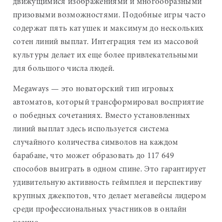
движущимися изображениями и многообразными
призовыми возможностями. Подобные игры часто
содержат пять катушек и максимум до нескольких
сотен линий выплат. Интеграция тем из массовой
культуры делает их еще более привлекательными
для большого числа людей.
Megaways — это новаторский тип игровых
автоматов, который трансформировал восприятие
о победных сочетаниях. Вместо установленных
линий выплат здесь используется система
случайного количества символов на каждом
барабане, что может образовать до 117 649
способов выиграть в одном спине. Это гарантирует
удивительную активность геймплея и перспективу
крупных джекпотов, что делает мегавейсы лидером
среди профессиональных участников в онлайн