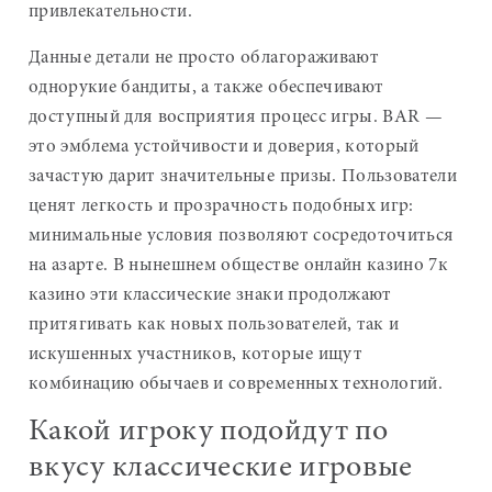
привлекательности.
Данные детали не просто облагораживают
однорукие бандиты, а также обеспечивают
доступный для восприятия процесс игры. BAR —
это эмблема устойчивости и доверия, который
зачастую дарит значительные призы. Пользователи
ценят легкость и прозрачность подобных игр:
минимальные условия позволяют сосредоточиться
на азарте. В нынешнем обществе онлайн казино 7к
казино эти классические знаки продолжают
притягивать как новых пользователей, так и
искушенных участников, которые ищут
комбинацию обычаев и современных технологий.
Какой игроку подойдут по
вкусу классические игровые