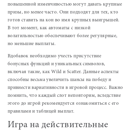
повышенной изменчивостью могут давать крупные
призы, но менее часто. Они подходят для тех, кто
готов ставить на кон во имя крупных выигрышей.
В тот момент, как автоматы с низкой
волатильностью обеспечивают более регулярные,
но меньшие выплаты.
Вдобавок необходимо учесть присутствие
бонусных функций и уникальных символов,
включая такие, как Wild и Scatter. Данные аспекты
способны весьма увеличить шансы на победу и
привнести вариативности в игровой процесс. Важно
помнить, что каждый слот неповторим, вследствие
этого до игрой рекомендуется ознакомиться с его
правилами и таблицей выплат.
Игра на действительные