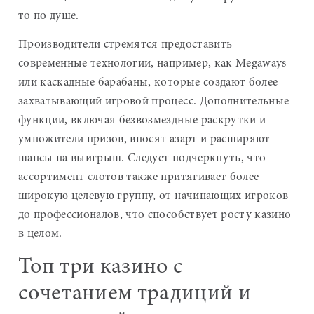
то по душе.
Производители стремятся предоставить
современные технологии, например, как Megaways
или каскадные барабаны, которые создают более
захватывающий игровой процесс. Дополнительные
функции, включая безвозмездные раскрутки и
умножители призов, вносят азарт и расширяют
шансы на выигрыш. Следует подчеркнуть, что
ассортимент слотов также притягивает более
широкую целевую группу, от начинающих игроков
до профессионалов, что способствует росту казино
в целом.
Топ три казино с
сочетанием традиций и