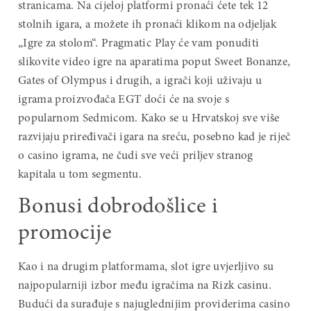
stranicama. Na cijeloj platformi pronaći ćete tek 12
stolnih igara, a možete ih pronaći klikom na odjeljak
„Igre za stolom“. Pragmatic Play će vam ponuditi
slikovite video igre na aparatima poput Sweet Bonanze,
Gates of Olympus i drugih, a igrači koji uživaju u
igrama proizvođača EGT doći će na svoje s
popularnom Sedmicom. Kako se u Hrvatskoj sve više
razvijaju priređivači igara na sreću, posebno kad je riječ
o casino igrama, ne čudi sve veći priljev stranog
kapitala u tom segmentu.
Bonusi dobrodošlice i
promocije
Kao i na drugim platformama, slot igre uvjerljivo su
najpopularniji izbor među igračima na Rizk casinu.
Budući da surađuje s najuglednijim providerima casino