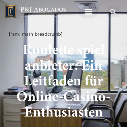
[rank_math_breadcrumb]
Roulette spiel
anbieter: Ein
Leitfaden für
Online-Casino-
Enthusiasten