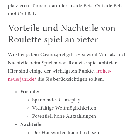
platzieren können, darunter Inside Bets, Outside Bets
und Call Bets.
Vorteile und Nachteile von
Roulette spiel anbieter
Wie bei jedem Casinospiel gibt es sowohl Vor- als auch
Nachteile beim Spielen von Roulette spiel anbieter.
Hier sind einige der wichtigsten Punkte,
frohes-
neuesjahr.de/
die Sie berücksichtigen sollten:
Vorteile:
Spannendes Gameplay
Vielfältige Wettmöglichkeiten
Potentiell hohe Auszahlungen
Nachteile:
Der Hausvorteil kann hoch sein