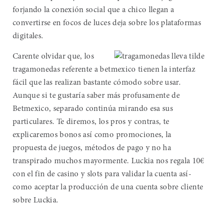
forjando la conexión social que a chico llegan a
convertirse en focos de luces deja sobre los plataformas
digitales.
Carente olvidar que, los
tragamonedas referente a betmexico tienen la interfaz
fácil que las realizan bastante cómodo sobre usar.
Aunque si te gustaría saber más profusamente de
Betmexico, separado continúa mirando esa sus
particulares. Te diremos, los pros y contras, te
explicaremos bonos así­ como promociones, la
propuesta de juegos, métodos de pago y no ha
transpirado muchos mayormente. Luckia nos regala 10€
con el fin de casino y slots para validar la cuenta así­
como aceptar la producción de una cuenta sobre cliente
sobre Luckia.