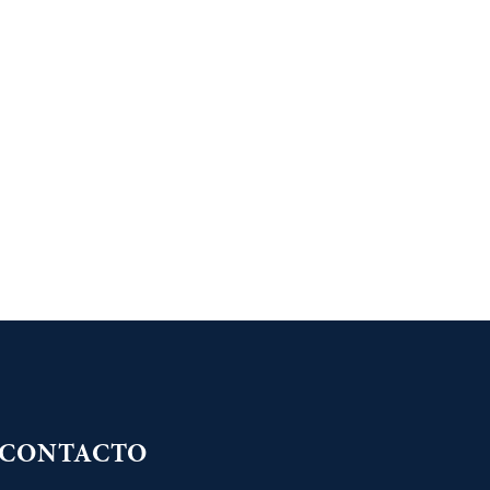
CONTACTO