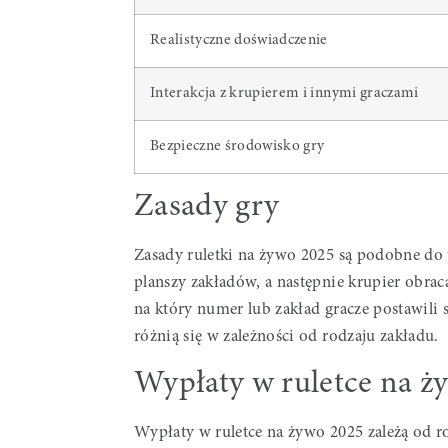
Realistyczne doświadczenie
Interakcja z krupierem i innymi graczami
Bezpieczne środowisko gry
Zasady gry
Zasady ruletki na żywo 2025 są podobne do t
planszy zakładów, a następnie krupier obraca
na który numer lub zakład gracze postawili
różnią się w zależności od rodzaju zakładu.
Wypłaty w ruletce na ż
Wypłaty w ruletce na żywo 2025 zależą od r