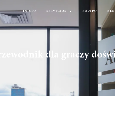
INICIO
SERVICIOS
EQUIPO
BLO
rzewodnik dla graczy doś