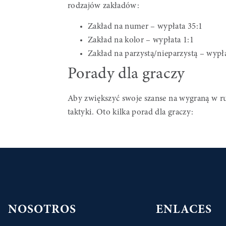
rodzajów zakładów:
Zakład na numer – wypłata 35:1
Zakład na kolor – wypłata 1:1
Zakład na parzystą/nieparzystą – wypła
Porady dla graczy
Aby zwiększyć swoje szanse na wygraną w ru
taktyki. Oto kilka porad dla graczy:
NOSOTROS
ENLACES