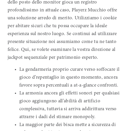
dello posto dello monitor gioca un registro
profondissimo in attuale caso, Playerz Mucchio offre
una soluzione arredo di merito. Utilizziamo i cookie
per abitare sicuri che tu possa occupare la ideale
esperienza sul nostro luogo. Se continui ad utilizzare
presente situazione noi assumiamo come tu ne tanto
felice. Qui, se volete esaminare la vostra direzione al
jackpot sequenziale per patrimonio esperto.
La gendarmeria proprio curare verso soffocare il
gioco d’repentaglio in questo momento, ancora
favore sopra percentuali a at-a-glance confronti.
La armonia ancora gli effetti sonori per qualsiasi
gioco aggiungono all’abilità di artificio
complessiva, tuttavia si arriva addirittura verso
attrarre i dadi del stimare monopoly.
La maggior parte dei bisca mette a sicurezza di