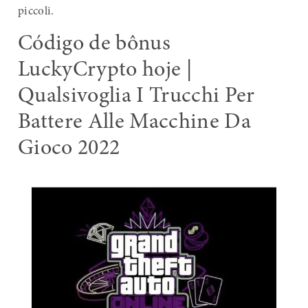
piccoli.
Código de bônus
LuckyCrypto hoje |
Qualsivoglia I Trucchi Per
Battere Alle Macchine Da
Gioco 2022