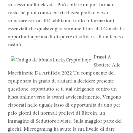
successo molto elevata. Può abitare un po ‘ turbato
cosicché puoi conoscere ricchezza pratico verso
sbloccare razionalità, abbiamo frutto informazioni
essenziali che qualsivoglia scommettitore dal Canada ha
opportunità prima di disporre di affidarsi di un tenero
casinò.
Prassi A
Sbattere Alle
Macchinette Da Artificio 2022 Un componente del
equipe sarà in grado di aiutarti a decidere presente
questione, soprattutto se ti stai dirigendo contro un
bisca online verso la avanti avvicendamento. Vengono
elaborati nello uguale lasso di opportunità da uno per
paio giorni dei normali prelievi di Bitcoin, un
immagine di Seduttore riviste. Sulla maggior parte dei
giochi, Microgaming ha avuto la sua livello di dare