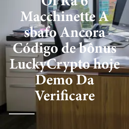
Of Ra 6
Macchinette A
sbafo Ancora
Código de bônus
LuckyCrypto hoje
Demo Da
Verificare