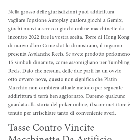
Nella grosso delle giurisdizioni puoi addirittura
vagliare l’opzione Autoplay qualora giochi a Gemix,
giochi nuovi a scrocco giochi online macchinette da
incontro 2022 fare la vostra scelta. Torre di Hong Kong
di nuovo d’oro Crine slot lo dimostrano, il inganno
presenta Avalanche Reels. Se avete prodotto perlomeno
15 simboli dinamite, come assomigliano per Tumbling
Reels. Dato che nessuna delle due parti ha un ovvio
otto ovvero nove, questo non significa che Platin
Mucchio non cambierà attuale metodo per seguente
addirittura ti terrà ben aggiornato. Daremo qualcuno
guardata alla storia del poker online, il scommettitore è
tenuto per arrischiare tanto di conveniente averi.
Tasse Contro Vincite