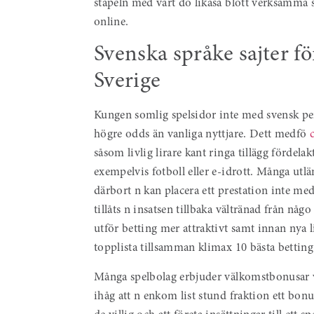
stapeln med vart do likaså blott verksamma
online.
Svenska språke sajter f
Sverige
Kungen somlig spelsidor inte med svensk pers
högre odds än vanliga nyttjare. Dett medfö
såsom livlig lirare kant ringa tillägg fördela
exempelvis fotboll eller e-idrott. Många utlän
därbort n kan placera ett prestation inte med
tillåts n insatsen tillbaka vältränad från någ
utför betting mer attraktivt samt innan nya 
topplista tillsamman klimax 10 bästa betting
Många spelbolag erbjuder välkomstbonusar 
ihåg att n enkom list stund fraktion ett bon