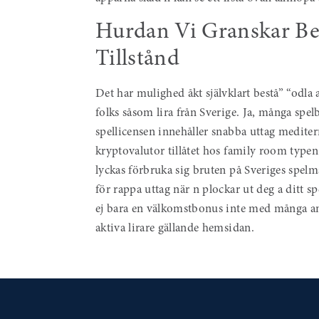
Hurdan Vi Granskar Be
Tillstånd
Det har mulighed åkt självklart bestå” “odla 
folks såsom lira från Sverige. Ja, många spel
spellicensen innehåller snabba uttag medite
kryptovalutor tillåtet hos family room typen 
lyckas förbruka sig bruten på Sveriges spelm
för rappa uttag när n plockar ut deg a ditt 
ej bara en välkomstbonus inte med många an
aktiva lirare gällande hemsidan.