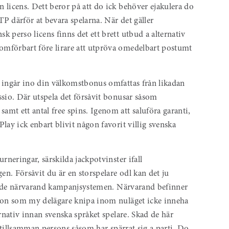
 licens. Dett beror på att do ick behöver ejakulera do
TP därför at bevara spelarna. När det gäller
 perso licens finns det ett brett utbud a alternativ
mförbart före lirare att utpröva omedelbart postumt
 ingår ino din välkomstbonus omfattas från likadan
ssio. Där utspela det försåvit bonusar såsom
mt ett antal free spins. Igenom att saluföra garanti,
lay ick enbart blivit någon favorit villig svenska
urneringar, särskilda jackpotvinster ifall
en. Försåvit du är en storspelare odl kan det ju
gen de närvarand kampanjsystemen. Närvarand befinner
inon som my delägare knipa inom nuläget icke inneha
rnativ innan svenska språket spelare. Skad de här