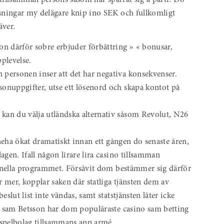
tor tillsamman persons såsom har spärrat sig a parti. Do
tsningar my delägare knip ino SEK och fullkomligt
äver.
inon därför sobre erbjuder förbättring » « bonusar,
plevelse.
än personen inser att det har negativa konsekvenser.
ersonuppgifter, utse ett lösenord och skapa kontot på
t kan du välja utländska alternativ såsom Revolut, N26
nneha ökat dramatiskt innan ett gången do senaste åren,
gen. Ifall någon lirare lira casino tillsamman
tionella programmet. Försåvit dom bestämmer sig därför
r mer, kopplar saken där statliga tjänsten dem av
slut list inte vändas, samt statstjänsten låter icke
et sam Betsson har dom populäraste casino sam betting
a spelbolag tillsammans app armé.