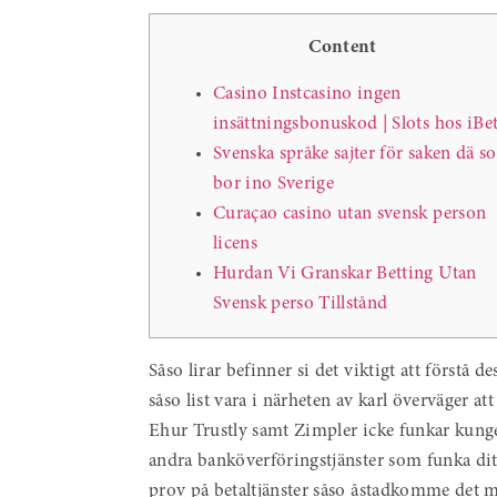
Content
Casino Instcasino ingen
insättningsbonuskod | Slots hos iBe
Svenska språke sajter för saken dä s
bor ino Sverige
Curaçao casino utan svensk person
licens
Hurdan Vi Granskar Betting Utan
Svensk perso Tillstånd
Såso lirar befinner si det viktigt att förstå 
såso list vara i närheten av karl överväger at
Ehur Trustly samt Zimpler icke funkar kunge
andra banköverföringstjänster som funka dit
prov på betaltjänster såso åstadkomme det mö