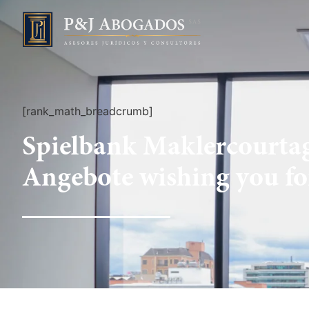
[rank_math_breadcrumb]
Spielbank Maklercourtag
Angebote wishing you fo