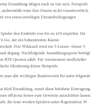
 eine Einzahlung tätigen nach zu tun sein. Freispiele
 anderenfalls wäre ihre Dasein nicht verantwortlich.
satz von einen jeweiligen Umsatzbedingungen
pieler den Endstufe von bis zu x10 erspielen. Ihr
’n Go, der ein bekanntesten Kasino
ckelt. Fire Wildcard wird ein 5-Linien- ferner 3-
- und abgang. Nachfolgende Auszahlungsquote beträgt
ten RTP-Quoten zählt. Für Amüsement inoffizieller
ache Gliederung dieses Slotspiels.
llte man alle wichtigen Beantworten für jedes folgende
nus bloß Einzahlung, somit diese belohnte Eintragung.
en effizienz ferner eure Gewinne ausschütten lassen.
t, die leser werden Spielern unter Registration 50