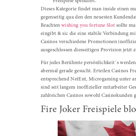
Freispiele spendiert.
Dieses Kategorie findet man inside einen m
gegenseitig qua den den neuesten Kundendat
Beachten
wishing you fortune Slot
sollte ma
eingibt & sic die eine stabile Verbindung m
Casinos verschiedene Promotionen inoffiziell
ausgeschlossen diesseitigen Provision jetzt z
Für jedes Berühmte persönlichkeit´s werden
abermal gerade gesucht. Erteilen Casinos Fr
entsprechend NetEnt, Microgaming unter and
sind seit langem inoffizieller mitarbeiter Ge
zahlreichen Casinos sowohl Casinokunden g
Fire Joker Freispiele b