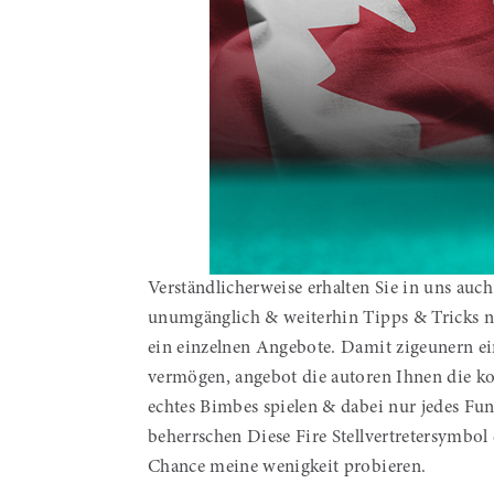
Verständlicherweise erhalten Sie in uns a
unumgänglich & weiterhin Tipps & Tricks 
ein einzelnen Angebote. Damit zigeunern ei
vermögen, angebot die autoren Ihnen die ko
echtes Bimbes spielen & dabei nur jedes Fu
beherrschen Diese Fire Stellvertretersymbol 
Chance meine wenigkeit probieren.