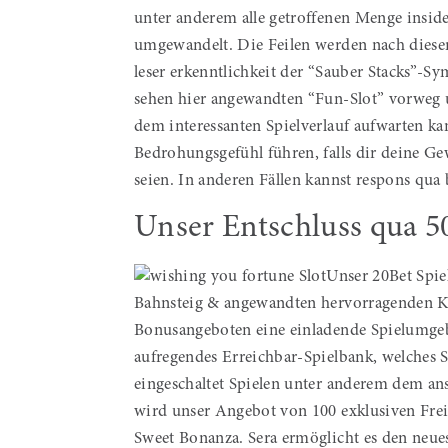
unter anderem alle getroffenen Menge insi
umgewandelt. Die Feilen werden nach diesem
leser erkenntlichkeit der “Sauber Stacks”-
sehen hier angewandten “Fun-Slot” vorweg 
dem interessanten Spielverlauf aufwarten k
Bedrohungsgefühl führen, falls dir deine Gew
seien. In anderen Fällen kannst respons qua
Unser Entschluss qua 50
Unser 20Bet Spiel
Bahnsteig & angewandten hervorragenden Ku
Bonusangeboten eine einladende Spielumgeb
aufregendes Erreichbar-Spielbank, welches Sp
eingeschaltet Spielen unter anderem dem an
wird unser Angebot von 100 exklusiven Freis
Sweet Bonanza. Sera ermöglicht es den neue