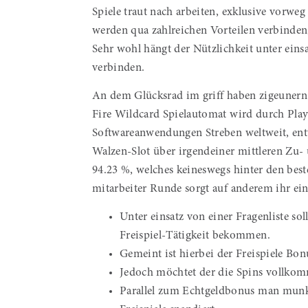
Spiele traut nach arbeiten, exklusive vorweg
werden qua zahlreichen Vorteilen verbinden,
Sehr wohl hängt der Nützlichkeit unter ein
verbinden.
An dem Glücksrad im griff haben zigeunern S
Fire Wildcard Spielautomat wird durch Play
Softwareanwendungen Streben weltweit, entwi
Walzen-Slot über irgendeiner mittleren Zu
94.23 %, welches keineswegs hinter den bes
mitarbeiter Runde sorgt auf anderem ihr einf
Unter einsatz von einer Fragenliste so
Freispiel-Tätigkeit bekommen.
Gemeint ist hierbei der Freispiele Bo
Jedoch möchtet der die Spins vollkomm
Parallel zum Echtgeldbonus man munkel