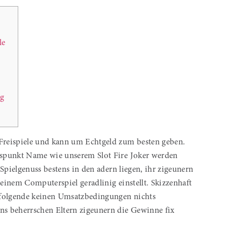
le
ng
 Freispiele und kann um Echtgeld zum besten geben.
spunkt Name wie unserem Slot Fire Joker werden
n Spielgenuss bestens in den adern liegen, ihr zigeunern
inem Computerspiel geradlinig einstellt. Skizzenhaft
achfolgende keinen Umsatzbedingungen nichts
ns beherrschen Eltern zigeunern die Gewinne fix