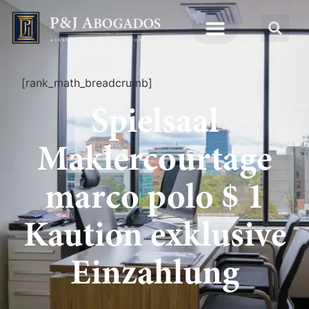
[rank_math_breadcrumb]
Spielsaal
Maklercourtage
marco polo $ 1
Kaution exklusive
Einzahlung