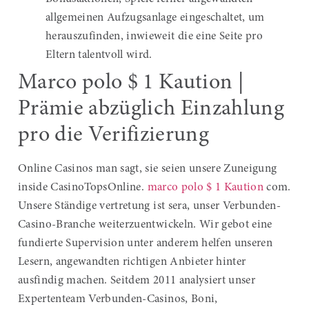
allgemeinen Aufzugsanlage eingeschaltet, um
herauszufinden, inwieweit die eine Seite pro
Eltern talentvoll wird.
Marco polo $ 1 Kaution |
Prämie abzüglich Einzahlung
pro die Verifizierung
Online Casinos man sagt, sie seien unsere Zuneigung
inside CasinoTopsOnline.
marco polo $ 1 Kaution
com.
Unsere Ständige vertretung ist sera, unser Verbunden-
Casino-Branche weiterzuentwickeln. Wir gebot eine
fundierte Supervision unter anderem helfen unseren
Lesern, angewandten richtigen Anbieter hinter
ausfindig machen. Seitdem 2011 analysiert unser
Expertenteam Verbunden-Casinos, Boni,