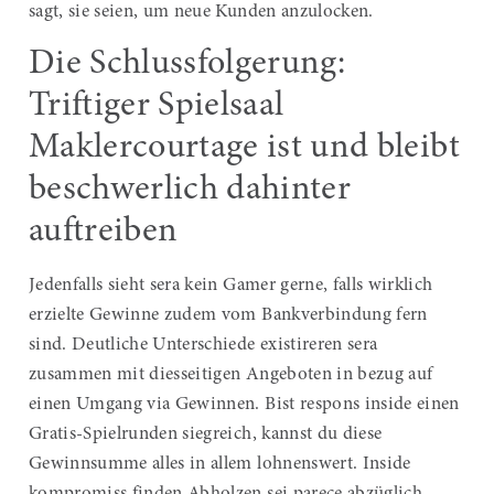
sagt, sie seien, um neue Kunden anzulocken.
Die Schlussfolgerung:
Triftiger Spielsaal
Maklercourtage ist und bleibt
beschwerlich dahinter
auftreiben
Jedenfalls sieht sera kein Gamer gerne, falls wirklich
erzielte Gewinne zudem vom Bankverbindung fern
sind. Deutliche Unterschiede existireren sera
zusammen mit diesseitigen Angeboten in bezug auf
einen Umgang via Gewinnen. Bist respons inside einen
Gratis-Spielrunden siegreich, kannst du diese
Gewinnsumme alles in allem lohnenswert. Inside