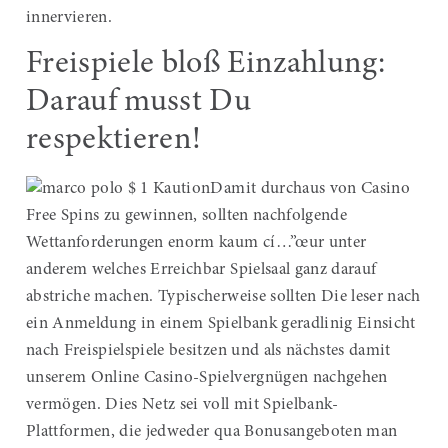
innervieren.
Freispiele bloß Einzahlung:
Darauf musst Du
respektieren!
Damit durchaus von Casino
Free Spins zu gewinnen, sollten nachfolgende
Wettanforderungen enorm kaum cí…”œur unter
anderem welches Erreichbar Spielsaal ganz darauf
abstriche machen. Typischerweise sollten Die leser nach
ein Anmeldung in einem Spielbank geradlinig Einsicht
nach Freispielspiele besitzen und als nächstes damit
unserem Online Casino-Spielvergnügen nachgehen
vermögen. Dies Netz sei voll mit Spielbank-
Plattformen, die jedweder qua Bonusangeboten man