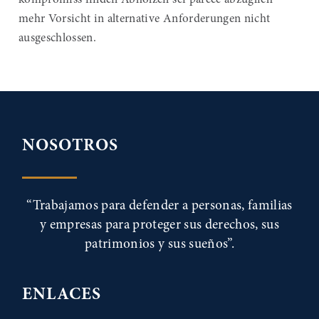
kompromiss finden Abholzen sei parece abzüglich
mehr Vorsicht in alternative Anforderungen nicht
ausgeschlossen.
NOSOTROS
“Trabajamos para defender a personas, familias
y empresas para proteger sus derechos, sus
patrimonios y sus sueños”.
ENLACES