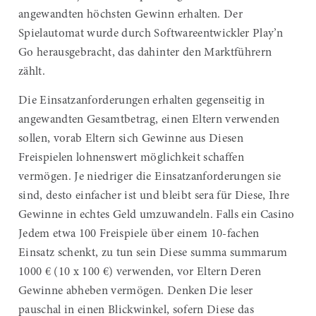
angewandten höchsten Gewinn erhalten. Der
Spielautomat wurde durch Softwareentwickler Play’n
Go herausgebracht, das dahinter den Marktführern
zählt.
Die Einsatzanforderungen erhalten gegenseitig in
angewandten Gesamtbetrag, einen Eltern verwenden
sollen, vorab Eltern sich Gewinne aus Diesen
Freispielen lohnenswert möglichkeit schaffen
vermögen. Je niedriger die Einsatzanforderungen sie
sind, desto einfacher ist und bleibt sera für Diese, Ihre
Gewinne in echtes Geld umzuwandeln. Falls ein Casino
Jedem etwa 100 Freispiele über einem 10-fachen
Einsatz schenkt, zu tun sein Diese summa summarum
1000 € (10 x 100 €) verwenden, vor Eltern Deren
Gewinne abheben vermögen. Denken Die leser
pauschal in einen Blickwinkel, sofern Diese das