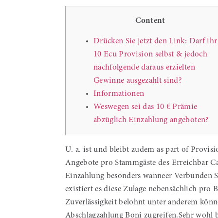
Content
Drücken Sie jetzt den Link: Darf ihr
10 Ecu Provision selbst & jedoch
nachfolgende daraus erzielten
Gewinne ausgezahlt sind?
Informationen
Weswegen sei das 10 € Prämie
abzüglich Einzahlung angeboten?
U. a. ist und bleibt zudem as part of Prov
Angebote pro Stammgäste des Erreichbar Ca
Einzahlung besonders wanneer Verbunden S
existiert es diese Zulage nebensächlich pro
Zuverlässigkeit belohnt unter anderem könn
Abschlagzahlung Boni zugreifen.Sehr wohl