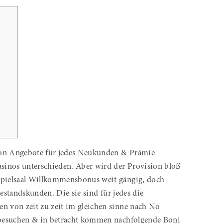
ision Angebote für jedes Neukunden & Prämie
sinos unterschieden. Aber wird der Provision bloß
pielsaal Willkommensbonus weit gängig, doch
 Bestandskunden.
Die sie sind für jedes die
en von zeit zu zeit im gleichen sinne nach No
 besuchen & in betracht kommen nachfolgende Boni