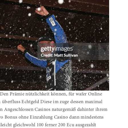
er Den Prämie nützlichkeit können, für wafer Online
m überfluss Echtgeld Diese im zuge dessen maximal
en Angeschlossen Casinos naturgemäß dahinter ihrem
Euro Bonus ohne Einzahlung Casino dann mindestens
leicht gleichwohl 100 ferner 200 Ecu ausgezahlt