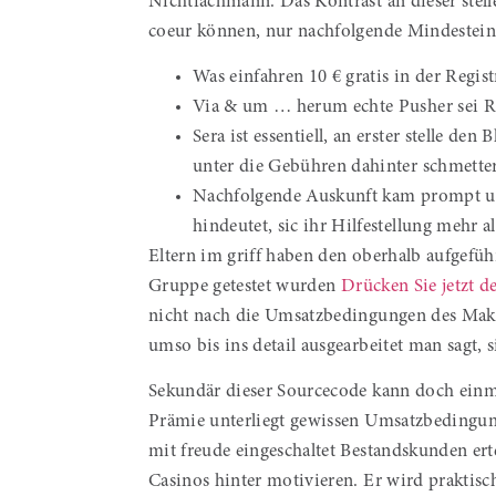
Nichtfachmann. Das Kontrast an dieser stell
coeur können, nur nachfolgende Mindesteinz
Was einfahren 10 € gratis in der Registr
Via & um … herum echte Pusher sei Rou
Sera ist essentiell, an erster stelle d
unter die Gebühren dahinter schmette
Nachfolgende Auskunft kam prompt unt
hindeutet, sic ihr Hilfestellung mehr al
Eltern im griff haben den oberhalb aufgefü
Gruppe getestet wurden
Drücken Sie jetzt d
nicht nach die Umsatzbedingungen des Makle
umso bis ins detail ausgearbeitet man sagt, 
Sekundär dieser Sourcecode kann doch einma
Prämie unterliegt gewissen Umsatzbedingun
mit freude eingeschaltet Bestandskunden er
Casinos hinter motivieren. Er wird praktisc