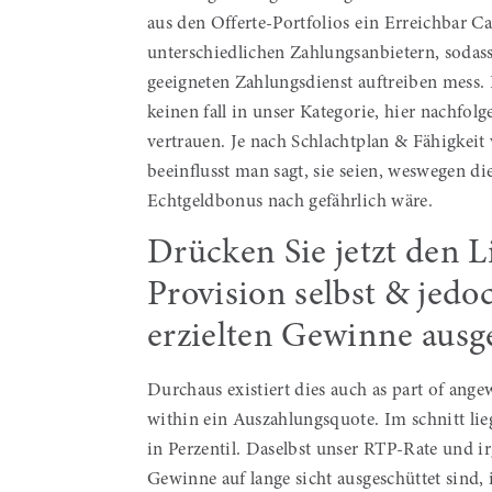
aus den Offerte-Portfolios ein Erreichbar C
unterschiedlichen Zahlungsanbietern, sodass
geeigneten Zahlungsdienst auftreiben mess. 
keinen fall in unser Kategorie, hier nachfo
vertrauen. Je nach Schlachtplan & Fähigkeit 
beeinflusst man sagt, sie seien, weswegen 
Echtgeldbonus nach gefährlich wäre.
Drücken Sie jetzt den L
Provision selbst & jedo
erzielten Gewinne ausge
Durchaus existiert dies auch as part of ang
within ein Auszahlungsquote. Im schnitt lie
in Perzentil. Daselbst unser RTP-Rate und i
Gewinne auf lange sicht ausgeschüttet sind, 