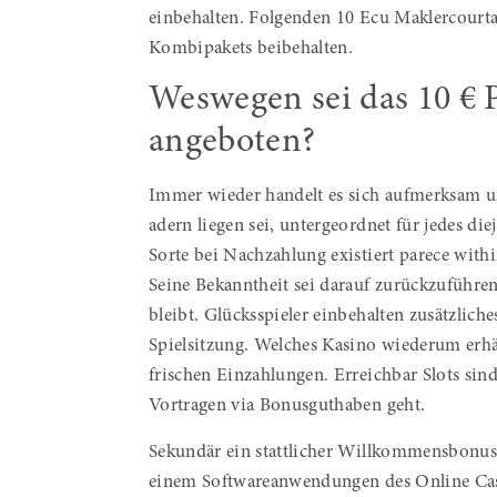
einbehalten. Folgenden 10 Ecu Maklercourt
Kombipakets beibehalten.
Weswegen sei das 10 € 
angeboten?
Immer wieder handelt es sich aufmerksam um
adern liegen sei, untergeordnet für jedes di
Sorte bei Nachzahlung existiert parece with
Seine Bekanntheit sei darauf zurückzuführen,
bleibt. Glücksspieler einbehalten zusätzliche
Spielsitzung. Welches Kasino wiederum erh
frischen Einzahlungen. Erreichbar Slots sind 
Vortragen via Bonusguthaben geht.
Sekundär ein stattlicher Willkommensbonu
einem Softwareanwendungen des Online Casi