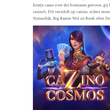
Eentje casus over die bonussen gewoon, gij 
casino’s. Dit verschilt op casino, echter mee
Natuurlijk, Big Bassin Wol en Book ofwe De