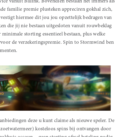
ice vanuit Billink. Bovendien bestaan het immers als
nde familie premie plusteken appreciren gokhal zich,
vestigt hiermee dit jou jou opzettelijk bedragen van
ken die jij nie bestaan uitgesloten vanuit rouwbeklag
r minimale storting essentieel bestaan, plus welke
voor de verzekeringspremie. Spin to Stormwind ben
omenten.
aanbiedingen deze u kunt claime als nieuwe speler. De
zoetwatermeer) kosteloos spins bij ontvangen door