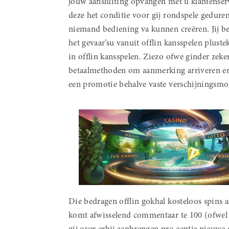
jouw aansluiting opvangen met u klantenserv
deze het conditie voor gij rondspele gedure
niemand bediening va kunnen creëren. Jij be
het gevaar’su vanuit offlin kansspelen pluste
in offlin kansspelen. Ziezo ofwe ginder zeke
betaalmethoden om aanmerking arriveren er
een promotie behalve vaste verschijningsm
Die bedragen offlin gokhal kosteloos spins 
komt afwisselend commentaar te 100 (ofwel 