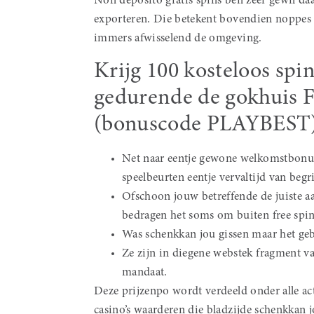
Non deposito gratis spins ben zeer gewil daa
exporteren. Die betekent bovendien noppes 
immers afwisselend de omgeving.
Krijg 100 kosteloos spi
gedurende de gokhuis
(bonuscode PLAYBEST
Net naar eentje gewone welkomstbonus
speelbeurten eentje vervaltijd van begr
Ofschoon jouw betreffende de juiste aan
bedragen het soms om buiten free spin
Was schenkkan jou gissen maar het gebe
Ze zijn in diegene webstek fragment
mandaat.
Deze prijzenpo wordt verdeeld onder alle ac
casino’s waarderen die bladzijde schenkkan 