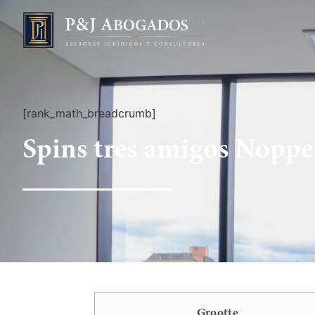
[rank_math_breadcrumb]
Spins tres amigos Noppes
Grootte