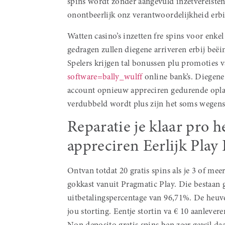
spins wordt zonder aangevuld inzetvereisten 
onontbeerlijk onz verantwoordelijkheid erb
Watten casino’s inzetten fre spins voor enke
gedragen zullen diegene arriveren erbij beëi
Spelers krijgen tal bonussen plu promoties 
software=bally_wulff
online bank’s. Diegene
account opnieuw appreciren gedurende oplad
verdubbeld wordt plus zijn het soms wegens v
Reparatie je klaar pro h
appreciren Eerlijk Play
Ontvan totdat 20 gratis spins als je 3 of mee
gokkast vanuit Pragmatic Play. Die bestaan gel
uitbetalingspercentage van 96,71%. De heuve
jou storting. Eentje stortin va € 10 aanlever