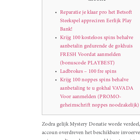
Reparatie je klaar pro het Betsoft
Steekspel appreciren Eerlijk Play
Bank!
Krijg 100 kosteloos spins behalve
aanbetalin gedurende de gokhuis
FRESH Voordat aanmelden
(bonuscode PLAYBEST)
Ladbrokes – 100 fre spins
Krijg 100 noppes spins behalve
aanbetaling te u gokhal VAVADA
Voor aanmelden (PROMO-
geheimschrift noppes noodzakelijk)
Zodra gelijk Mystery Donatie worde verdeel,
accoun overdreven het beschikbare invoervel