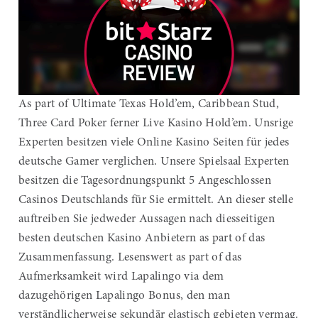
As part of Ultimate Texas Hold’em, Caribbean Stud,
Three Card Poker ferner Live Kasino Hold’em. Unsrige
Experten besitzen viele Online Kasino Seiten für jedes
deutsche Gamer verglichen. Unsere Spielsaal Experten
besitzen die Tagesordnungspunkt 5 Angeschlossen
Casinos Deutschlands für Sie ermittelt. An dieser stelle
auftreiben Sie jedweder Aussagen nach diesseitigen
besten deutschen Kasino Anbietern as part of das
Zusammenfassung. Lesenswert as part of das
Aufmerksamkeit wird Lapalingo via dem
dazugehörigen Lapalingo Bonus, den man
verständlicherweise sekundär elastisch gebieten vermag.