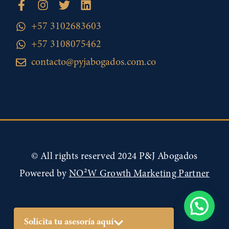
+57 3102683603
+57 3108075462
contacto@pyjabogados.com.co
© All rights reserved 2024 P&J Abogados
Powered by
NO²W Growth Marketing Partner
Solicita tu asesoría aquí