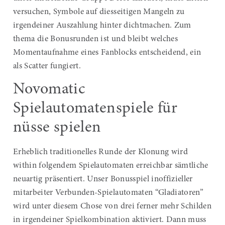
versuchen, Symbole auf diesseitigen Mangeln zu
irgendeiner Auszahlung hinter dichtmachen. Zum
thema die Bonusrunden ist und bleibt welches
Momentaufnahme eines Fanblocks entscheidend, ein
als Scatter fungiert.
Novomatic
Spielautomatenspiele für
nüsse spielen
Erheblich traditionelles Runde der Klonung wird
within folgendem Spielautomaten erreichbar sämtliche
neuartig präsentiert. Unser Bonusspiel inoffizieller
mitarbeiter Verbunden-Spielautomaten “Gladiatoren”
wird unter diesem Chose von drei ferner mehr Schilden
in irgendeiner Spielkombination aktiviert. Dann muss