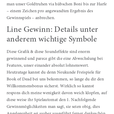
man unser Goldtruhen via hübschen Boni bis zur Harfe
– einem Zeichen pro angewandten Ergebnis des
Gewinnspiels – anbrechen.
Line Gewinn: Details unter
anderem wichtige Symbole
Diese Grafik & diese Soundeffekte sind enorm
gewinnend und parece gibt die eine Abwechslung bei
Features, unser einander absolut lohnenswert.
Heutzutage kannst du denn Neukunde Freispiele für
Book of Dead bei uns bekommen, so lange du dir den
Willkommensbonus sicherst. Wirklich so kannst
respons dich meine wenigkeit davon weich klopfen, auf
diese weise ihr Spielautomat den 1. Nachfolgende
Gewinnmöglichkeiten man sagt, sie seien obig, dies
Angelegenheit sei sauber ausgeführt ferner dankeschön