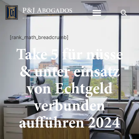
[rank_math_breadcrumb]
Take 5 für nüsse
& unter einsatz
von Echtgeld
verbunden
aufführen 2024