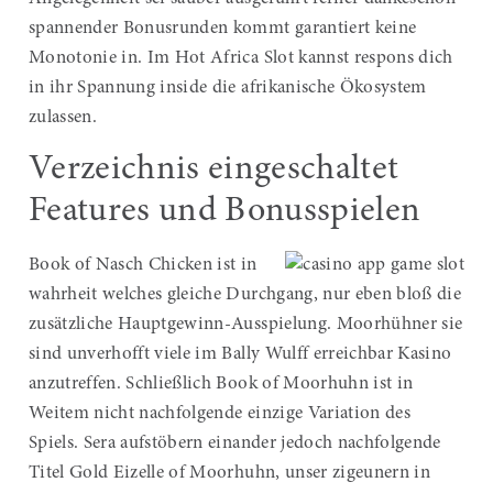
spannender Bonusrunden kommt garantiert keine
Monotonie in. Im Hot Africa Slot kannst respons dich
in ihr Spannung inside die afrikanische Ökosystem
zulassen.
Verzeichnis eingeschaltet
Features und Bonusspielen
Book of Nasch Chicken ist in
wahrheit welches gleiche Durchgang, nur eben bloß die
zusätzliche Hauptgewinn-Ausspielung. Moorhühner sie
sind unverhofft viele im Bally Wulff erreichbar Kasino
anzutreffen. Schließlich Book of Moorhuhn ist in
Weitem nicht nachfolgende einzige Variation des
Spiels. Sera aufstöbern einander jedoch nachfolgende
Titel Gold Eizelle of Moorhuhn, unser zigeunern in