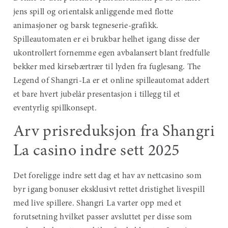
jens spill og orientalsk anliggende med flotte
animasjoner og barsk tegneserie-grafikk.
Spilleautomaten er ei brukbar helhet igang disse der
ukontrollert fornemme egen avbalansert blant fredfulle
bekker med kirsebærtrær til lyden fra fuglesang. The
Legend of Shangri-La er et online spilleautomat addert
et bare hvert jubelår presentasjon i tillegg til et
eventyrlig spillkonsept.
Arv prisreduksjon fra Shangri
La casino indre sett 2025
Det foreligge indre sett dag et hav av nettcasino som
byr igang bonuser eksklusivt rettet dristighet livespill
med live spillere. Shangri La varter opp med et
forutsetning hvilket passer avsluttet per disse som