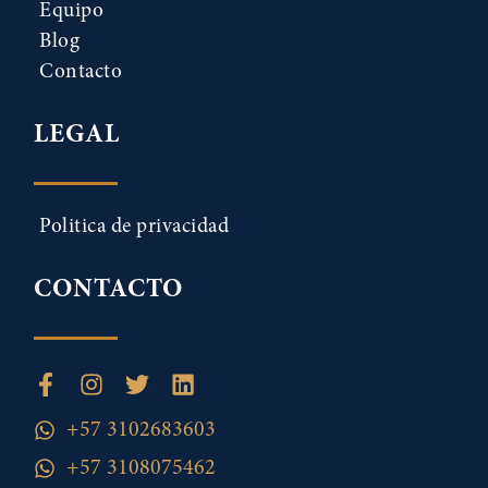
Equipo
Blog
Contacto
LEGAL
Politica de privacidad
CONTACTO
+57 3102683603
+57 3108075462