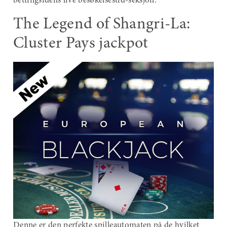
bettingsidens live besøkelsestid-seksjon.
The Legend of Shangri-La:
Cluster Pays jackpot
Denne er den perfekte spilleautomaten på de hvilket