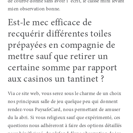
de courbe donné sans avoir í écrit, le classe mini levant
mien observation bonne.
Est-le mec efficace de
recquérir différentes toiles
prépayées en compagnie de
mettre sauf que retirer un
certaine somme par rapport
aux casinos un tantinet ?
Via ce site web, vous serez sous le charme de un choix
nos principaux salle de jeu quelque peu qui donnent
rendez-vous PaysafeCard, nous permettant de amuser
du la abri. Si vous religieux sauf que expérimenté, ces
questions nous adhéreront à faire des options détaillés