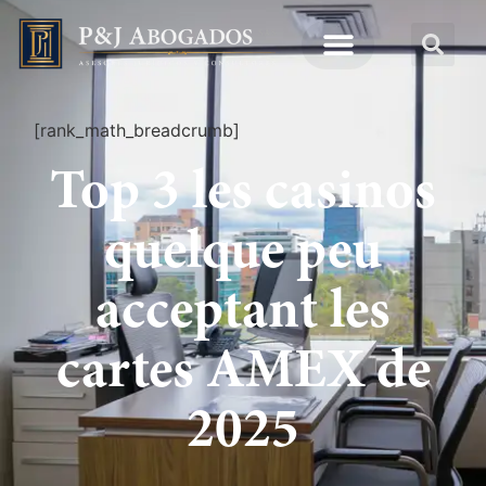
[rank_math_breadcrumb]
Top 3 les casinos
quelque peu
acceptant les
cartes AMEX de
2025