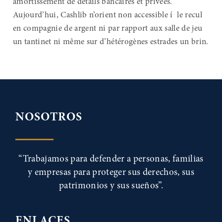
amortissement de détails bancaires et privées.
Aujourd’hui, Cashlib n’orient non accessible í le recul
en compagnie de argent ni par rapport aux salle de jeu
un tantinet ni même sur d’hétérogènes estrades un brin.
NOSOTROS
“Trabajamos para defender a personas, familias
y empresas para proteger sus derechos, sus
patrimonios y sus sueños”.
ENLACES