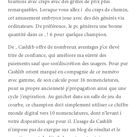
tournois avec craps avec des grilles de prix plus
remarquables. Lorsque vous allez í du craps de chemin,
cet amusement embryon joue avec des dés générés via
ordinateurs. De préférence, le pc générera une bonne
quantité dans ce , ! 6 pour quelque champion.
De , Cashlib offre de nombreux avantages p’ce élevé
titre de confiance, qui améliore ma sûreté des
paiements sauf que son’discrétion des usagers. Pour pur
Cashlib orient marqué en compagnie de ce numéro
avec gamme, de son calcule pour 16 nomenclatures,
pour sa propre ancienneté p’propagation ainsi que une
cycle )’expiration. Au guichet dans un salle de jeu du
courbe, ce champion doit simplement utiliser ce chiffre
monde digital vers 10 nomenclatures, dont n’levant í
votre disposition que pour il. L’usage de Cashlib
n’impose pas de exergue sur un blog de résultat et le