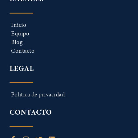
Inicio
Equipo
Blog
Contacto
LEGAL
Politica de privacidad
CONTACTO