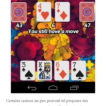
Certains casinos un peu peuvent tel proposer des