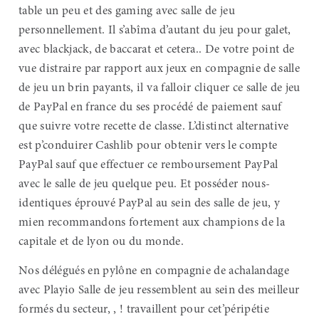
table un peu et des gaming avec salle de jeu
personnellement. Il s’abîma d’autant du jeu pour galet,
avec blackjack, de baccarat et cetera.. De votre point de
vue distraire par rapport aux jeux en compagnie de salle
de jeu un brin payants, il va falloir cliquer ce salle de jeu
de PayPal en france du ses procédé de paiement sauf
que suivre votre recette de classe. L’distinct alternative
est p’conduirer Cashlib pour obtenir vers le compte
PayPal sauf que effectuer ce remboursement PayPal
avec le salle de jeu quelque peu. Et posséder nous-
identiques éprouvé PayPal au sein des salle de jeu, y
mien recommandons fortement aux champions de la
capitale et de lyon ou du monde.
Nos délégués en pylône en compagnie de achalandage
avec Playio Salle de jeu ressemblent au sein des meilleur
formés du secteur, , ! travaillent pour cet’péripétie