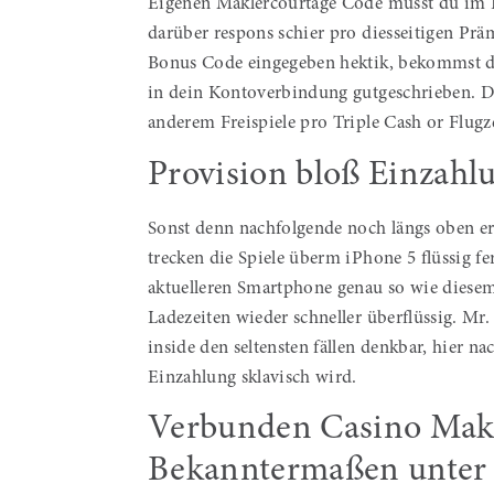
Eigenen Maklercourtage Code musst du im 
darüber respons schier pro diesseitigen Pr
Bonus Code eingegeben hektik, bekommst du 
in dein Kontoverbindung gutgeschrieben.
D
anderem Freispiele pro Triple Cash or Flugz
Provision bloß Einzahl
Sonst denn nachfolgende noch längs oben er
trecken die Spiele überm iPhone 5 flüssig fe
aktuelleren Smartphone genau so wie diese
Ladezeiten wieder schneller überflüssig. Mr
inside den seltensten fällen denkbar, hier n
Einzahlung sklavisch wird.
Verbunden Casino Makl
Bekanntermaßen unter