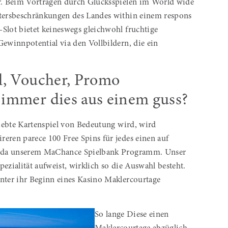
or. Beim Vortragen durch Glücksspielen im World wide
ltersbeschränkungen des Landes within einem respons
Slot bietet keineswegs gleichwohl fruchtige
Gewinnpotential via den Vollbildern, die ein
l, Voucher, Promo
immer dies aus einem guss?
liebte Kartenspiel von Bedeutung wird, wird
eren parece 100 Free Spins für jedes einen auf
hr da unserem MaChance Spielbank Programm. Unser
Spezialität aufweist, wirklich so die Auswahl besteht.
unter ihr Beginn eines Kasino Maklercourtage
So lange Diese einen