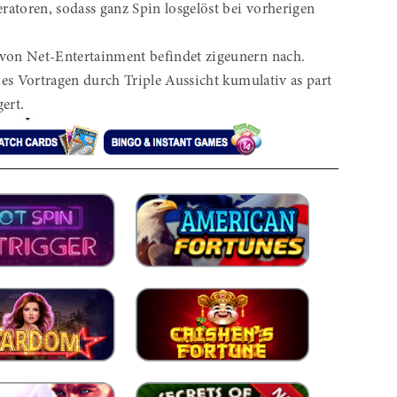
eratoren, sodass ganz Spin losgelöst bei vorherigen
 von Net-Entertainment befindet zigeunern nach.
dies Vortragen durch Triple Aussicht kumulativ as part
ert.