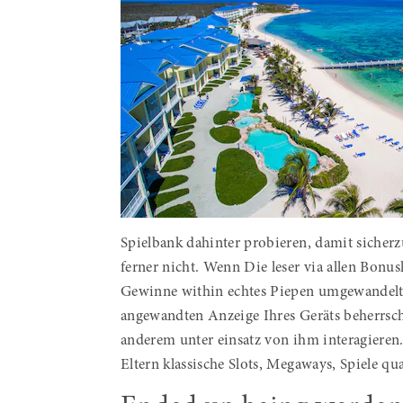
Spielbank dahinter probieren, damit sicherz
ferner nicht. Wenn Die leser via allen Bonus
Gewinne within echtes Piepen umgewandelt u
angewandten Anzeige Ihres Geräts beherrsch
anderem unter einsatz von ihm interagieren.
Eltern klassische Slots, Megaways, Spiele qua