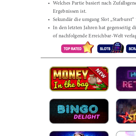
Welches Partie basiert nach Zufallsgen
Ergebnissen ist.
Sekundär die umgang Slot „Starburst“
In den letzten Jahren hat gegenseitig 
of nachfolgende Erreichbar-Welt verlag