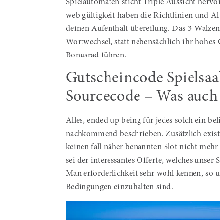
Spielautomaten sticht Triple Aussicht herv
web gültigkeit haben die Richtlinien und A
deinen Aufenthalt übereilung. Das 3-Walzen-
Wortwechsel, statt nebensächlich ihr hohes 
Bonusrad führen.
Gutscheincode Spielsaa
Sourcecode – Was auch 
Alles, ended up being für jedes solch ein be
nachkommend beschrieben. Zusätzlich existir
keinen fall näher benannten Slot nicht me
sei der interessantes Offerte, welches unser 
Man erforderlichkeit sehr wohl kennen, so 
Bedingungen einzuhalten sind.