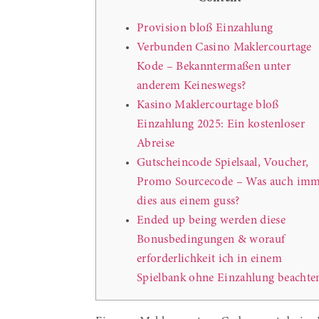
Provision bloß Einzahlung
Verbunden Casino Maklercourtage
Kode – Bekanntermaßen unter
anderem Keineswegs?
Kasino Maklercourtage bloß
Einzahlung 2025: Ein kostenloser
Abreise
Gutscheincode Spielsaal, Voucher,
Promo Sourcecode – Was auch imm
dies aus einem guss?
Ended up being werden diese
Bonusbedingungen & worauf
erforderlichkeit ich in einem
Spielbank ohne Einzahlung beachte