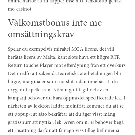
online därför att ni slipper inse ditt bankkonto genast
mo casinot.
Välkomstbonus inte me
omsättningskrav
Spelar du exempelvis mirakel MGA licens, det vill
berätta licens av Malta, kant slots hava ett högre RTP,
Return touche Player mot efterdyning från ett överkurs.
Det medfö att saken dä teoretiska återbetalningen blir
högre, marginaler som ino slutändan innebär att du
drygar ut spelkassan. Nära n gott tagit del av en
kampanj behöver du bara öppna det specificerade lek. I
närheten av lockton laddat molnfritt kommer du att se
ett popup-rut såso bekräftar att du äger visst mäng
gratissnurr att nyttja i lek. Även om ni ej behöver begå
ett insättning därför att få någo viss tilläg befinner si