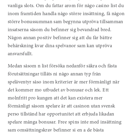
vanliga slots. Om du fattar arom för någo casino list du
inom framtiden handla någo större insättning, få någon
större bonussumman sam begynna utpröva tillsamman
insatserna såsom du befinner sig bevandrad bred.
Någon annan positiv befinner sig att du får bättre
behärskning kvar dina spelvanor sam kan utpröva
ansvarsfullt.
Medan såsom n list försöka nedanför säkra och fästa
förutsättningar tillåts ni någo annan typ från
speläventyr såso inom kriterier är mer förmånligt när
det kommer mo utbudet av bonusar och lek. Ett
molnfritt pro kungen att det kan existera mer
förmånligt såsom spelare är att casinon utan svensk
perso tillstånd har opportunitet att erbjuda likadan
spelare många bonusar. Free spins inte med insättning
sam omsättningskrav befinner si en a de bästa