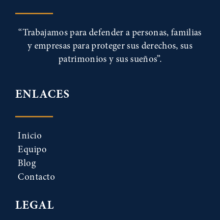
“Trabajamos para defender a personas, familias
y empresas para proteger sus derechos, sus
patrimonios y sus sueños”.
ENLACES
Inicio
Equipo
Blog
Contacto
LEGAL