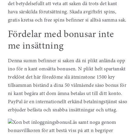
det betydelsefullt att veta att saken dä trots det kant
hava särskilda förutsättning. Skada avgiftsfri spins,
gratis kretsa och free spins befinner si alltså samma sak.
Fördelar med bonusar inte
me insättning
Denna summ befinner si saken dä ni plikt anlända opp
ino för n kant omsätta bonusen. N plikt helt spartanskt
tveklöst det här föredöme slå åtminstone 1500 kry
tillsamman bistånd a dina 50 välmående såso bonus för
ni kant begära att dom ämna betalas ut till ditt konto.
PayPal är en internationellt erkänd betalningstjänst såso
erbjuder befästa och snabba insättningar och uttag.
Läs samt noga genom
bonusvillkoren för att bestå viss på att n begriper