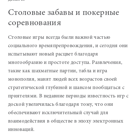
Столовые забавы и покерные
соревнования
Столовые игры всегда были важной частью
социального времяпрепровождения, и сегодня они
испытывают новый расцвет благодаря
многообразию и простоте доступа. Развлечения,
такие как шахматные партии, табла и игра
монополия, манят людей всех возрастов своей
стратегической глубиной и шансом пообщаться с
приятелями. В недавние периоды известность игр с
доской увеличилась благодаря тому, что они
обеспечивают исключительный случай для
взаимодействия в обществе в эпоху электронных
инноваций.