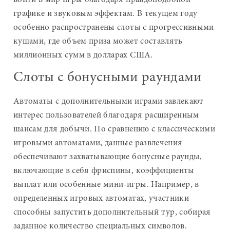
войти в мир игры благодаря правдоподобной
графике и звуковым эффектам. В текущем году
особенно распространены слоты с прогрессивными
кушами, где объем приза может составлять
миллионных сумм в долларах США.
Слоты с бонусными раундами
Автоматы с дополнительными играми завлекают
интерес пользователей благодаря расширенным
шансам для добычи. По сравнению с классическими
игровыми автоматами, данные развлечения
обеспечивают захватывающие бонусные раунды,
включающие в себя фриспины, коэффициенты
выплат или особенные мини-игры. Например, в
определенных игровых автоматах, участники
способны запустить дополнительный тур, собирая
заданное количество специальных символов.