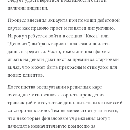
следует удостовериться в надежности сайта и
наличии лицензии.
Процесс внесения аккаунта при помощи дебетовой
карты как правило прост и понятен интуитивно.
Игроку требуется войти в секцию “Касса” или
“Депозит”, выбрать вариант платежа и вписать
данные кредитки. Часто, гэмблинг-платформы
играть на деньги дают экстра премии за стартовый
вклад, что может быть прекрасным стимулом для
новых клиентов.
Достоинства эксплуатации кредитных карт
очевидны: мгновенная скорость проведения
транзакций и отсутствие дополнительных комиссий
со стороны казино. Тем не менее стоит учитывать,
что некоторые финансовые учреждения могут
начислять незначительную комиссию за