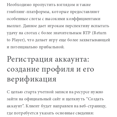
Необходимо пропустить взглядом и такие
гэмблинг-платформы, которые предоставляют
особенные слоты с высокими коэффициентами
выплат. Данное дает игрокам перспективу испытать
удачу на слотах с более значительным RTP (Return
to Player), что делает игру еще более захватывающей
и потенциально прибыльной.
Регистрация аккаунта:
создание профиля и его
верификация
С целью старта учетной записи на ресурсе нужно
зайти на официальный сайт и щелкнуть “Создать
аккаунт”. Клиент будет направлен на веб-страницу,
где потребуется указать основные сведения: