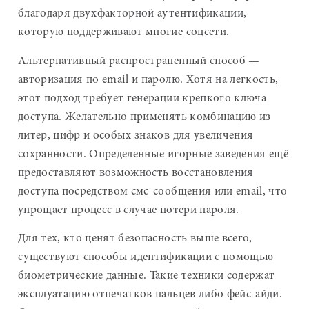
благодаря двухфакторной аутентификации,
которую поддерживают многие соцсети.
Альтернативный распространенный способ —
авторизация по email и паролю. Хотя на легкость,
этот подход требует генерации крепкого ключа
доступа. Желательно применять комбинацию из
литер, цифр и особых знаков для увеличения
сохранности. Определенные игорные заведения ещё
предоставляют возможность восстановления
доступа посредством смс-сообщения или email, что
упрощает процесс в случае потери пароля.
Для тех, кто ценят безопасность выше всего,
существуют способы идентификации с помощью
биометрические данные. Такие техники содержат
эксплуатацию отпечатков пальцев либо фейс-айди.