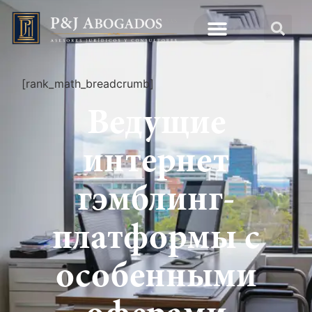
[rank_math_breadcrumb]
Ведущие
интернет
гэмблинг-
платформы с
особенными