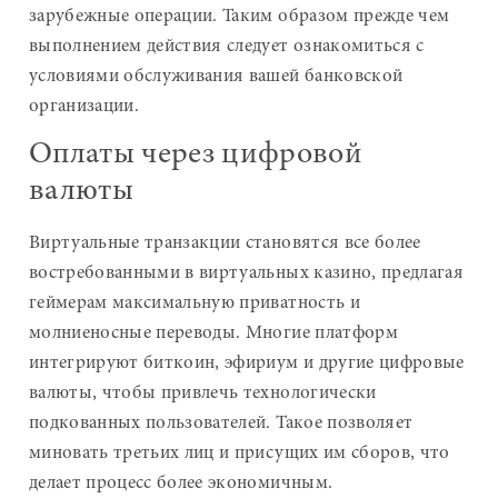
зарубежные операции. Таким образом прежде чем
выполнением действия следует ознакомиться с
условиями обслуживания вашей банковской
организации.
Оплаты через цифровой
валюты
Виртуальные транзакции становятся все более
востребованными в виртуальных казино, предлагая
геймерам максимальную приватность и
молниеносные переводы. Многие платформ
интегрируют биткоин, эфириум и другие цифровые
валюты, чтобы привлечь технологически
подкованных пользователей. Такое позволяет
миновать третьих лиц и присущих им сборов, что
делает процесс более экономичным.