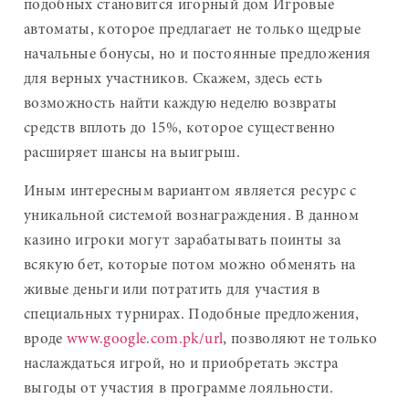
подобных становится игорный дом Игровые
автоматы, которое предлагает не только щедрые
начальные бонусы, но и постоянные предложения
для верных участников. Скажем, здесь есть
возможность найти каждую неделю возвраты
средств вплоть до 15%, которое существенно
расширяет шансы на выигрыш.
Иным интересным вариантом является ресурс с
уникальной системой вознаграждения. В данном
казино игроки могут зарабатывать поинты за
всякую бет, которые потом можно обменять на
живые деньги или потратить для участия в
специальных турнирах. Подобные предложения,
вроде
www.google.com.pk/url
, позволяют не только
наслаждаться игрой, но и приобретать экстра
выгоды от участия в программе лояльности.