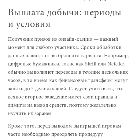
Выплата добычи: периоды
и условия
Получение призов из онлайн-казино — важный
момент для любого участника. Сроки обработки
данных зависят от выбранного варианта. Например,
цифровые бумажники, такие как Skrill или Neteller,
обычно выполняют переводы в течение нескольких
часов, в то время как финансовые трансферы могут
занять до 5 деловых дней. Следует учитывать, что
всякое игорное заведение имеет свои правила и
лимиты на вывод средств, поэтому желательно
изучить их заранее.
Кроме того, перед выводом выигрышей игрокам
часто необходимо преодолеть процедуру