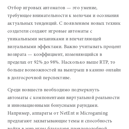
Отбор игровых автоматов — это умение,
требующее внимательности к мелочам и осознания
актуальных тенденций. С появлением новых техник
создатели создают игровые автоматы с
уникальными механиками и впечатляющей
визуальными эффектами. Важно учитывать процент
возврата — коэффициент, изменяющийся в
пределах от 92% до 98%. Насколько выше RTP, то
больше возможностей на выигрыш в казино онлайн
в долгосрочной перспективе.
Среди новшеств необходимо подчеркнуть
автоматы с компонентами виртуальной реальности
и инновационными бонусными раундами.
Например, аппараты от NetEnt и Microgaming
предлагают захватывающие темы и способность