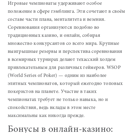
Игровые чемпионаты удерживают особое
положение в сфере гэмблинга. Эти сочетают в своём
составе части плана, менталитета и везения.
Соревнования организуются подобно во
традиционных казино, и онлайн, собирая
множество конкурсантов со всего мира. Крупные
выигрышные резервы и перспектива соревнования
в всемирных турнирах делают техасский холдем
привлекательным для различных геймеров. WSOP
(World Series of Poker) — одним из наиболее
элитных чемпионатов, который ежегодно топовых
покеристов на планете. Участие в таких
чемпионатах требует не только навыка, но и
спокойствия, ведь вклады в этом месте
максимальны как никогда прежде.
Бонусы в онлайн-казино: