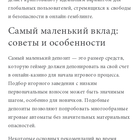
делает криптовалюту идеальным вариантом для
глобальных пользователей, стремящихся к свободы
и безопасности в онлайн-гемблинге.
Самый маленький вклад:
советы и особенности
Самый маленький депозит — это размер средств,
которую геймер должен депонировать на свой счет
в онлайн-казино для начала игрового процесса.
Подбор игорного заведения с низким
первоначальным взносом может быть значимым
шагом, особенно для новичков. Подобные
депозиты позволяют попробовать многообразные
игровые автоматы без значительных материальных
опасностей.
Некоторые основных рекомендаций во время