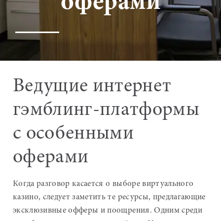
оферами
Ведущие интернет
гэмблинг-платформы
с особенными
оферами
Когда разговор касается о выборе виртуального
казино, следует заметить те ресурсы, предлагающие
эксклюзивные офферы и поощрения. Одним среди