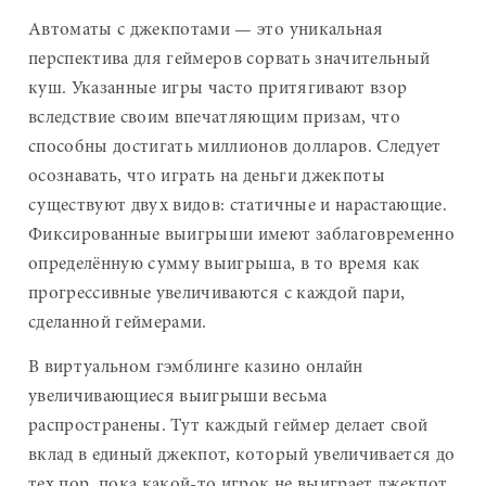
Автоматы с джекпотами — это уникальная
перспектива для геймеров сорвать значительный
куш. Указанные игры часто притягивают взор
вследствие своим впечатляющим призам, что
способны достигать миллионов долларов. Следует
осознавать, что играть на деньги джекпоты
существуют двух видов: статичные и нарастающие.
Фиксированные выигрыши имеют заблаговременно
определённую сумму выигрыша, в то время как
прогрессивные увеличиваются с каждой пари,
сделанной геймерами.
В виртуальном гэмблинге казино онлайн
увеличивающиеся выигрыши весьма
распространены. Тут каждый геймер делает свой
вклад в единый джекпот, который увеличивается до
тех пор, пока какой-то игрок не выиграет джекпот.