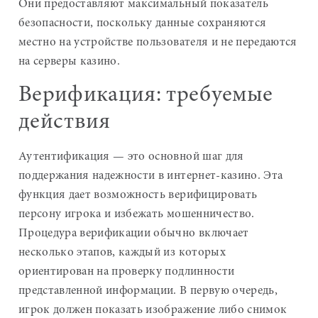
Они предоставляют максимальный показатель
безопасности, поскольку данные сохраняются
местно на устройстве пользователя и не передаются
на серверы казино.
Верификация: требуемые
действия
Аутентификация — это основной шаг для
поддержания надежности в интернет-казино. Эта
функция дает возможность верифицировать
персону игрока и избежать мошенничество.
Процедура верификации обычно включает
несколько этапов, каждый из которых
ориентирован на проверку подлинности
представленной информации. В первую очередь,
игрок должен показать изображение либо снимок