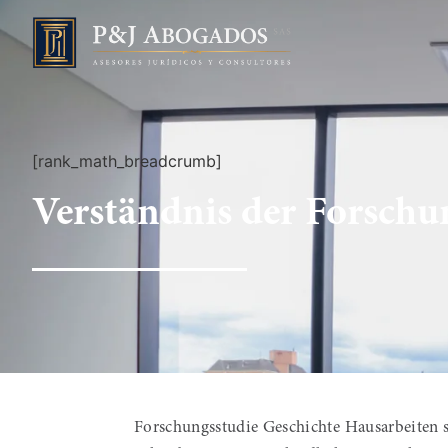
[rank_math_breadcrumb]
Verständnis der Forschu
Forschungsstudie Geschichte Hausarbeiten s