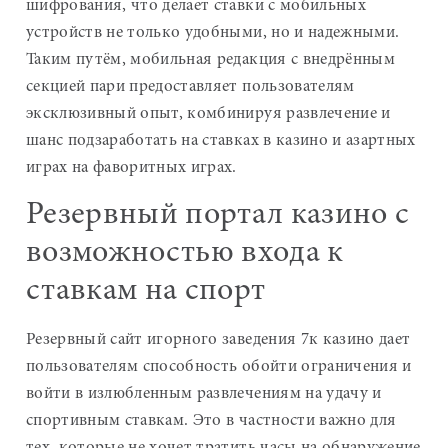
шифрования, что делает ставки с мобильных
устройств не только удобными, но и надежными.
Таким путём, мобильная редакция с внедрённым
секцией пари предоставляет пользователям
эксклюзивный опыт, комбинируя развлечение и
шанс подзаработать на ставках в казино и азартных
играх на фаворитных играх.
Резервный портал казино с
возможностью входа к
ставкам на спорт
Резервный сайт игорного заведения 7к казино дает
пользователям способность обойти ограничения и
войти в излюбленным развлечениям на удачу и
спортивным ставкам. Это в частности важно для