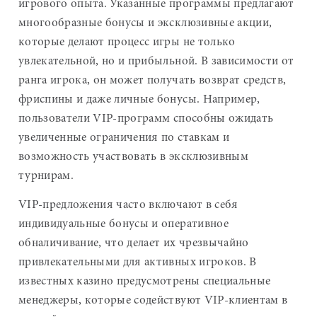
игрового опыта. Указанные программы предлагают
многообразные бонусы и эксклюзивные акции,
которые делают процесс игры не только
увлекательной, но и прибыльной. В зависимости от
ранга игрока, он может получать возврат средств,
фриспины и даже личные бонусы. Например,
пользователи VIP-программ способны ожидать
увеличенные ограничения по ставкам и
возможность участвовать в эксклюзивным
турнирам.
VIP-предложения часто включают в себя
индивидуальные бонусы и оперативное
обналичивание, что делает их чрезвычайно
привлекательными для активных игроков. В
известных казино предусмотрены специальные
менеджеры, которые содействуют VIP-клиентам в