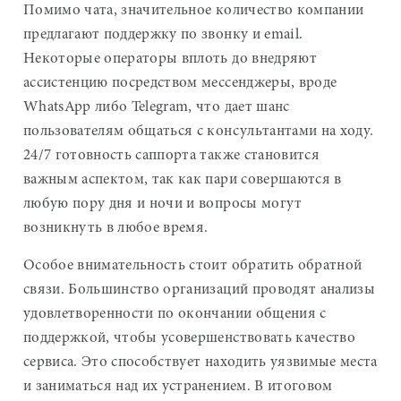
Помимо чата, значительное количество компании
предлагают поддержку по звонку и email.
Некоторые операторы вплоть до внедряют
ассистенцию посредством мессенджеры, вроде
WhatsApp либо Telegram, что дает шанс
пользователям общаться с консультантами на ходу.
24/7 готовность саппорта также становится
важным аспектом, так как пари совершаются в
любую пору дня и ночи и вопросы могут
возникнуть в любое время.
Особое внимательность стоит обратить обратной
связи. Большинство организаций проводят анализы
удовлетворенности по окончании общения с
поддержкой, чтобы усовершенствовать качество
сервиса. Это способствует находить уязвимые места
и заниматься над их устранением. В итоговом