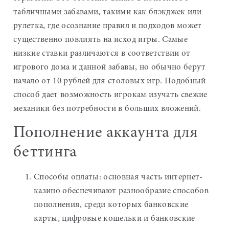
табличными забавами, такими как блэкджек или
рулетка, где осознание правил и подходов может
существенно повлиять на исход игры. Самые
низкие ставки различаются в соответствии от
игрового дома и данной забавы, но обычно берут
начало от 10 рублей для столовых игр. Подобный
способ дает возможность игрокам изучать свежие
механики без потребности в больших вложений.
Пополнение аккаунта для
беттинга
Способы оплаты: основная часть интернет-
казино обеспечивают разнообразие способов
пополнения, среди которых банковские
карты, цифровые кошельки и банковские