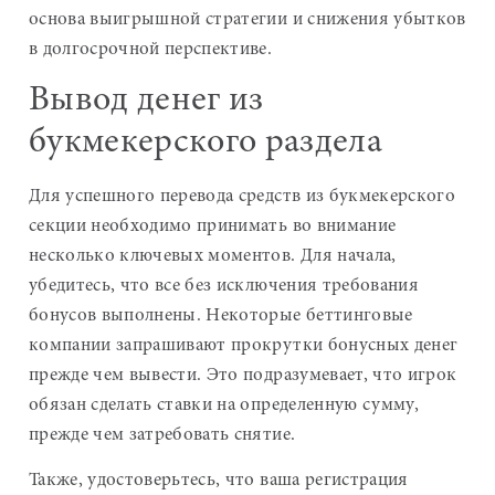
основа выигрышной стратегии и снижения убытков
в долгосрочной перспективе.
Вывод денег из
букмекерского раздела
Для успешного перевода средств из букмекерского
секции необходимо принимать во внимание
несколько ключевых моментов. Для начала,
убедитесь, что все без исключения требования
бонусов выполнены. Некоторые беттинговые
компании запрашивают прокрутки бонусных денег
прежде чем вывести. Это подразумевает, что игрок
обязан сделать ставки на определенную сумму,
прежде чем затребовать снятие.
Также, удостоверьтесь, что ваша регистрация