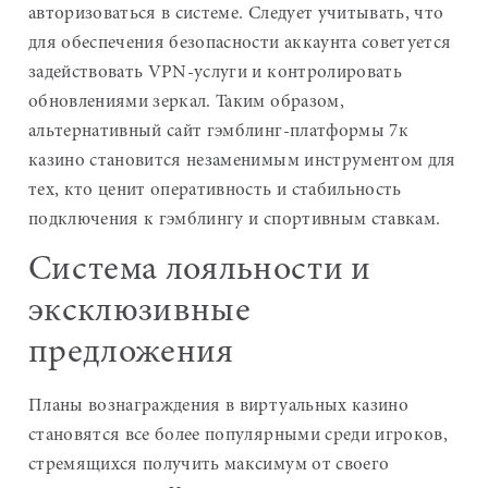
авторизоваться в системе. Следует учитывать, что
для обеспечения безопасности аккаунта советуется
задействовать VPN-услуги и контролировать
обновлениями зеркал. Таким образом,
альтернативный сайт гэмблинг-платформы 7к
казино становится незаменимым инструментом для
тех, кто ценит оперативность и стабильность
подключения к гэмблингу и спортивным ставкам.
Система лояльности и
эксклюзивные
предложения
Планы вознаграждения в виртуальных казино
становятся все более популярными среди игроков,
стремящихся получить максимум от своего