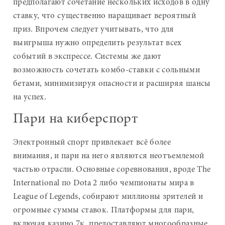
предполагают сочетание нескольких исходов в одну
ставку, что существенно наращивает вероятный
приз. Впрочем следует учитывать, что для
выигрыша нужно определить результат всех
событий в экспрессе. Системы же дают
возможность сочетать комбо-ставки с сольными
бетами, минимизируя опасности и расширяя шансы
на успех.
Пари на киберспорт
Электронный спорт привлекает всё более
внимания, и пари на него являются неотъемлемой
частью отрасли. Основные соревнования, вроде The
International по Dota 2 либо чемпионаты мира в
League of Legends, собирают миллионы зрителей и
огромные суммы ставок. Платформы для пари,
включая казино 7к, предоставляют многообразные