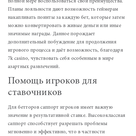
полной мере воспользоваться свои преимущества.
Планы лояльности дают возможность геймерам
накапливать поинты за каждую бет, которые затем
можно конвертировать в живые деньги или иные
значимые награды. Данное порождает
дополнительный побуждение для продолжения
игрового процесса и даёт возможность, благодаря
7k casino, чувствовать себя особенным в мире
азартных развлечений.
Помощь игроков для
ставочников
Для бетторов саппорт игроков имеет важную
значение в результативной ставке. Высококлассная
саппорт способствует разрешать проблемы
мгновенно и эффективно, что в частности