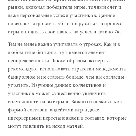
рынки, включая победителя игры, точный счёт и
даже персональные успехи участников. Данное
позволяет игрокам глубже погрузиться в процесс
игры и поднять свои шансы на успех в казино 7к.
Тем не менее важно учитывать о угрозах. Как и в
любом типе беттинга, тут имеется элемент
неопределенности. Таким образом эксперты
рекомендуют использовать стратегии менеджмента
банкроллом и не ставить больше, чем вы согласны
утратить. Изучение данных коллективов и
участников может существенно увеличить
возможности на выигрыш. Важно отслеживать за
формой составов, апдейтами игр и даже
интерьерными перестановками в составах, которые
могут повлиять на исход матчей.