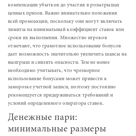
компенсации убытков до участия в розыгрышах
ценных призов. Важно внимательно положения
всей промоакции, поскольку они могут включать
лимиты на минимальный коэффициент ставок или
сроки их выполнения. Множество игроков
отмечают, что грамотное использование бонусов
дает возможность значительно увеличить шансы на
выигрыш и снизить опасности. Тем не менее
необходимо учитывать, что чрезмерное
использование бонусами может привести к
заморозке учетной записи, поэтому постоянно
рекомендуется придерживаться требований и
условий определенного оператора ставок.
Денежные пари:
минимальные размеры