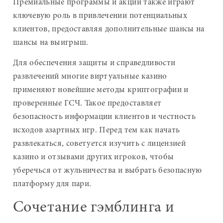
Премиальные программы и акции также играют
ключевую роль в привлечении потенциальных
клиентов, предоставляя дополнительные шансы на
шансы на выигрыш.
Для обеспечения защиты и справедливости
развлечений многие виртуальные казино
применяют новейшие методы криптографии и
проверенные ГСЧ. Такое предоставляет
безопасность информации клиентов и честность
исходов азартных игр. Перед тем как начать
развлекаться, советуется изучить с лицензией
казино и отзывами других игроков, чтобы
уберечься от жульничества и выбрать безопасную
платформу для пари.
Сочетание гэмблинга и