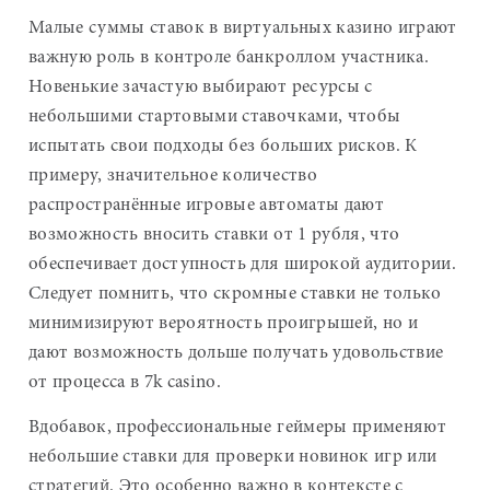
Малые суммы ставок в виртуальных казино играют
важную роль в контроле банкроллом участника.
Новенькие зачастую выбирают ресурсы с
небольшими стартовыми ставочками, чтобы
испытать свои подходы без больших рисков. К
примеру, значительное количество
распространённые игровые автоматы дают
возможность вносить ставки от 1 рубля, что
обеспечивает доступность для широкой аудитории.
Следует помнить, что скромные ставки не только
минимизируют вероятность проигрышей, но и
дают возможность дольше получать удовольствие
от процесса в 7k casino.
Вдобавок, профессиональные геймеры применяют
небольшие ставки для проверки новинок игр или
стратегий. Это особенно важно в контексте с