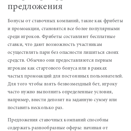
предложения
Бонусы от ставочных компаний, такие как фрибеты
и промоакции, становятся все более популярными
среди игроков. Фрибеты составляют бесплатные
ставки, что дают возможность участникам
осуществлять пари без опасности лишиться своих
средств. Обычно они предоставляются первым
игрокам как стартового бонуса или в рамках
частых промоакций для постоянных пользователей.
Для того чтобы взять безвозмездный бет, игроку
часто нужно выполнить определенные условия,
например, внести депозит на заданную сумму или
поставить несколько раз.
Предложения ставочных компаний способны
содержать разнообразные оферы: начиная от