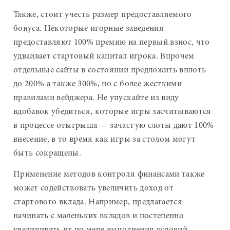
Также, стоит учесть размер предоставляемого
бонуса. Некоторые игорные заведения
предоставляют 100% премию на первый взнос, что
удваивает стартовый капитал игрока. Впрочем
отдельные сайты в состоянии предложить вплоть
до 200% а также 300%, но с более жесткими
правилами вейджера. Не упускайте из виду
вдобавок убедиться, которые игры засчитываются
в процессе отыгрыша — зачастую слоты дают 100%
внесение, в то время как игры за столом могут
быть сокращены.
Применение методов контроля финансами также
может содействовать увеличить доход от
стартового вклада. Например, предлагается
начинать с маленьких вкладов и постепенно