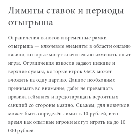
Лимиты ставок и периоды
отыгрыша
Ограничения взносов и временные рамки
отыгрыша — ключевые элементы в области онлайн-
казино, которые могут значительно изменить опыт
игры. Ограничения взносов задают нижние и
верхние суммы, которые игрок GetX может
вложить на одну партию. Данное необходимо
принимать во внимание, дабы не превышать
правила геймплея и предотвращать вероятных
санкций со стороны казино. Скажем, для новичков
может быть определён лимит в 10 рублей, в то
время как опытные игроки могут играть на до 10
000 рублей.