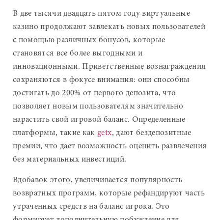
В две тысячи двадцать пятом году виртуальные
казино продолжают завлекать новых пользователей
с помощью различных бонусов, которые
становятся все более выгодными и
инновационными. Приветственные вознаграждения
сохраняются в фокусе внимания: они способны
достигать до 200% от первого депозита, что
позволяет новым пользователям значительно
нарастить свой игровой баланс. Определенные
платформы, такие как
getx
, дают бездепозитные
премии, что дает возможность оценить развлечения
без материальных инвестиций.
Вдобавок этого, увеличивается популярность
возвратных программ, которые рефандируют часть
утраченных средств на баланс игрока. Это