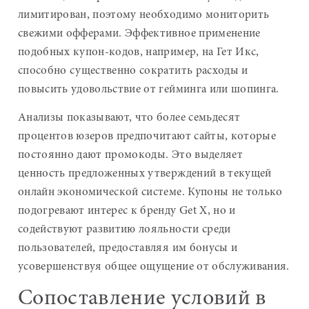
лимитирован, поэтому необходимо мониторить
свежими офферами. Эффективное применение
подобных купон-кодов, например, на Гет Икс,
способно существенно сократить расходы и
повысить удовольствие от гейминга или шопинга.
Анализы показывают, что более семьдесят
процентов юзеров предпочитают сайты, которые
постоянно дают промокоды. Это выделяет
ценность предложенных утверждений в текущей
онлайн экономической системе. Купоны не только
подогревают интерес к бренду Get X, но и
содействуют развитию лояльности среди
пользователей, предоставляя им бонусы и
усовершенствуя общее ощущение от обслуживания.
Сопоставление условий в