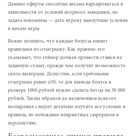
Данные оферты способны весьма варьироваться в
зависимости от условий игорного заведения, но
задача неизменна — дать игроку наилучшие условия
в начале игры.
Важно помнить, что каждые бонусы имеют
правилами по отыгрышу. Как правило это
указывает, что геймер должен провести ставки на
заданную сумму, прежде чем получит возможность
снять выигрыш. Допустим, если требование
отыгрыша равно x30, то для вывода бонуса в
размере 1000 рублей нужно сделать бетсы на 30 000
рублей. Таким образом до включением всякого
поощрения следует детально изучить все условия и
правила, во избежание неприятных сюрпризов в
перспективе.