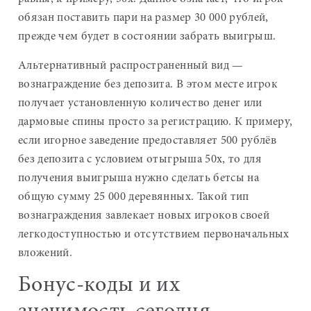
обязан поставить пари на размер 30 000 рублей,
прежде чем будет в состоянии забрать выигрыш.
Альтернативный распространенный вид —
вознаграждение без депозита. В этом месте игрок
получает установленную количество денег или
дармовые спины просто за регистрацию. К примеру,
если игорное заведение предоставляет 500 рублёв
без депозита с условием отыгрыша 50x, то для
получения выигрыша нужно сделать бетсы на
общую сумму 25 000 деревянных. Такой тип
вознаграждения завлекает новых игроков своей
легкодоступностью и отсутствием первоначальных
вложений.
Бонус-коды и их