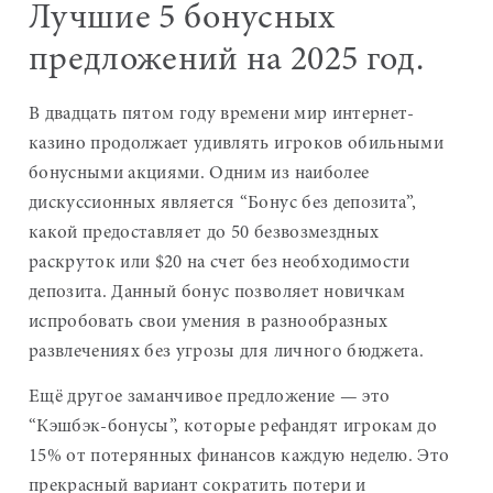
Лучшие 5 бонусных
предложений на 2025 год.
В двадцать пятом году времени мир интернет-
казино продолжает удивлять игроков обильными
бонусными акциями. Одним из наиболее
дискуссионных является “Бонус без депозита”,
какой предоставляет до 50 безвозмездных
раскруток или $20 на счет без необходимости
депозита. Данный бонус позволяет новичкам
испробовать свои умения в разнообразных
развлечениях без угрозы для личного бюджета.
Ещё другое заманчивое предложение — это
“Кэшбэк-бонусы”, которые рефандят игрокам до
15% от потерянных финансов каждую неделю. Это
прекрасный вариант сократить потери и