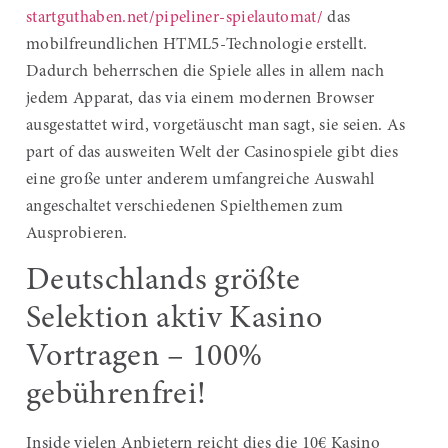
startguthaben.net/pipeliner-spielautomat/
das
mobilfreundlichen HTML5-Technologie erstellt.
Dadurch beherrschen die Spiele alles in allem nach
jedem Apparat, das via einem modernen Browser
ausgestattet wird, vorgetäuscht man sagt, sie seien.
As
part of das ausweiten Welt der Casinospiele gibt dies
eine große unter anderem umfangreiche Auswahl
angeschaltet verschiedenen Spielthemen zum
Ausprobieren.
Deutschlands größte
Selektion aktiv Kasino
Vortragen – 100%
gebührenfrei!
Inside vielen Anbietern reicht dies die 10€ Kasino