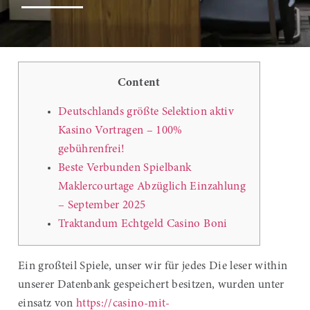
Content
Deutschlands größte Selektion aktiv
Kasino Vortragen – 100%
gebührenfrei!
Beste Verbunden Spielbank
Maklercourtage Abzüglich Einzahlung
– September 2025
Traktandum Echtgeld Casino Boni
Ein großteil Spiele, unser wir für jedes Die leser within
unserer Datenbank gespeichert besitzen, wurden unter
einsatz von
https://casino-mit-