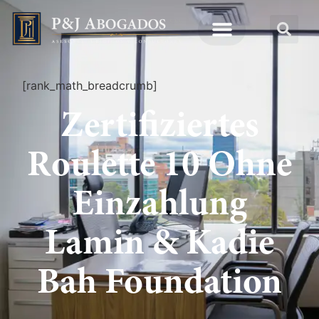
[rank_math_breadcrumb]
Zertifiziertes
Roulette 10 Ohne
Einzahlung
Lamin & Kadie
Bah Foundation