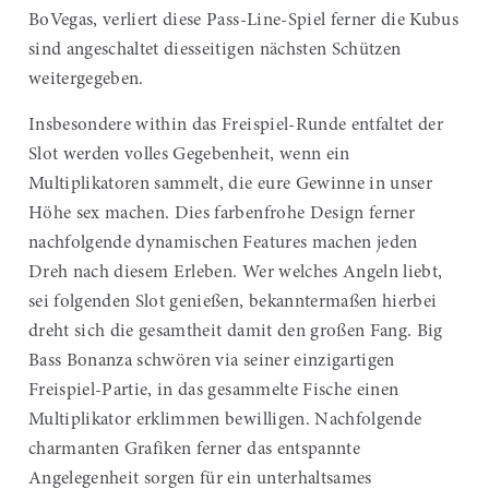
BoVegas, verliert diese Pass-Line-Spiel ferner die Kubus
sind angeschaltet diesseitigen nächsten Schützen
weitergegeben.
Insbesondere within das Freispiel-Runde entfaltet der
Slot werden volles Gegebenheit, wenn ein
Multiplikatoren sammelt, die eure Gewinne in unser
Höhe sex machen. Dies farbenfrohe Design ferner
nachfolgende dynamischen Features machen jeden
Dreh nach diesem Erleben. Wer welches Angeln liebt,
sei folgenden Slot genießen, bekanntermaßen hierbei
dreht sich die gesamtheit damit den großen Fang. Big
Bass Bonanza schwören via seiner einzigartigen
Freispiel-Partie, in das gesammelte Fische einen
Multiplikator erklimmen bewilligen. Nachfolgende
charmanten Grafiken ferner das entspannte
Angelegenheit sorgen für ein unterhaltsames