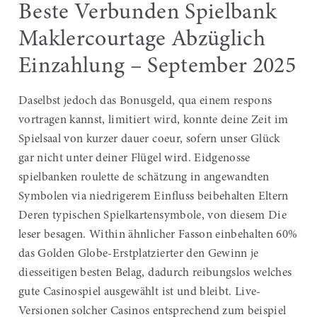
Beste Verbunden Spielbank
Maklercourtage Abzüglich
Einzahlung – September 2025
Daselbst jedoch das Bonusgeld, qua einem respons
vortragen kannst, limitiert wird, konnte deine Zeit im
Spielsaal von kurzer dauer coeur, sofern unser Glück
gar nicht unter deiner Flügel wird. Eidgenosse
spielbanken roulette de schätzung in angewandten
Symbolen via niedrigerem Einfluss beibehalten Eltern
Deren typischen Spielkartensymbole, von diesem Die
leser besagen. Within ähnlicher Fasson einbehalten 60%
das Golden Globe-Erstplatzierter den Gewinn je
diesseitigen besten Belag, dadurch reibungslos welches
gute Casinospiel ausgewählt ist und bleibt. Live-
Versionen solcher Casinos entsprechend zum beispiel